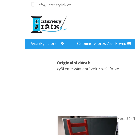
Přejít
info@interieryjirik.cz
na
obsah
Výšivky na přání 💖
Čalounictví přes Zásilkovnu 🚚
V
í
Originální dárek
t
Vyšijeme vám obrázek z vaší fotky
e
j
t
e
v
o
Kód:
824
b