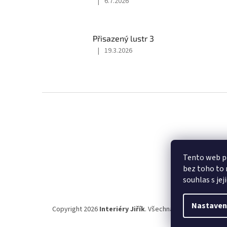
|
6.7.2026
Hodnocení
produktu
je
5
Přisazený lustr 3
z
|
19.3.2026
5
Hodnocení
hvězdiček.
produktu
je
5
z
Z
5
á
hvězdiček.
p
a
t
Faceboo
í
Tento web po
bez toho to 
souhlas s jej
Nastaven
Copyright 2026
Interiéry Jiřík
. Všechna práva vyhrazena.