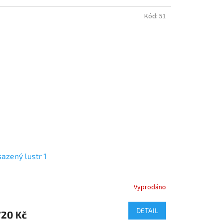
Kód:
51
sazený lustr 1
Vyprodáno
měrné
nocení
duktu
DETAIL
720 Kč