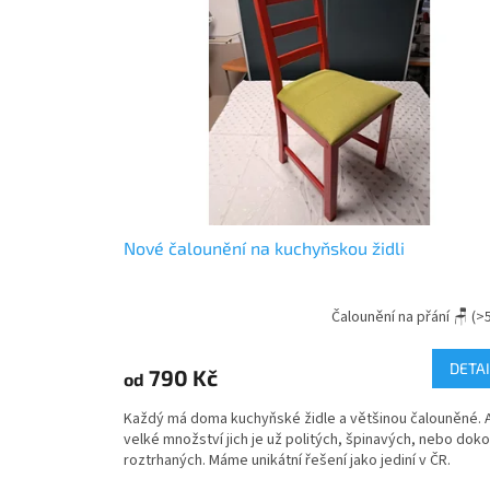
c
h
o
d
ě
I
n
t
e
Nové čalounění na kuchyňskou židli
r
i
Čalounění na přání 🪑
(>
Průměrné
é
hodnocení
produktu
r
DETAI
790 Kč
od
je
y
5,0
Každý má doma kuchyňské židle a většinou čalouněné. 
z
J
velké množství jich je už politých, špinavých, nebo dok
5
i
roztrhaných. Máme unikátní řešení jako jediní v ČR.
hvězdiček.