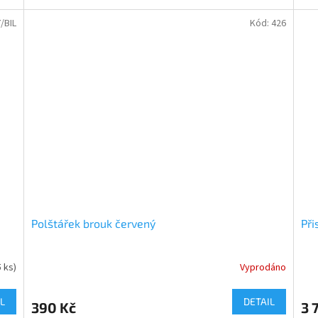
/BIL
Kód:
426
Polštářek brouk červený
Při
5 ks)
Vyprodáno
Průměrné
Prů
hodnocení
hod
produktu
pro
L
DETAIL
390 Kč
3 
je
je