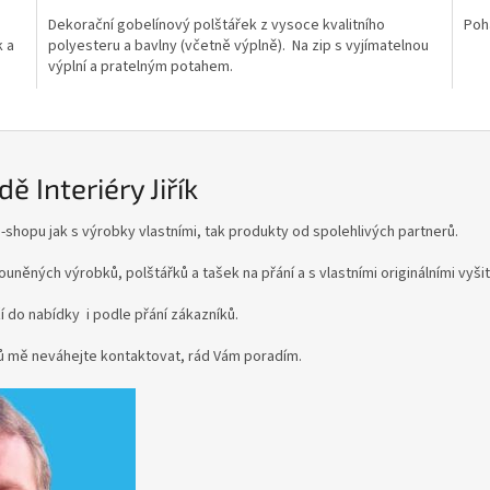
5,0
5,0
Dekorační gobelínový polštářek z vysoce kvalitního
Poh
z
z
k a
polyesteru a bavlny (včetně výplně). Na zip s vyjímatelnou
5
5
výplní a pratelným potahem.
hvězdiček.
hvě
ě Interiéry Jiřík
 e-shopu jak s výrobky vlastními, tak produkty od spolehlivých partnerů.
ouněných výrobků, polštářků a tašek na přání a s vlastními originálními vyši
 do nabídky i podle přání zákazníků.
zů mě neváhejte kontaktovat, rád Vám poradím.