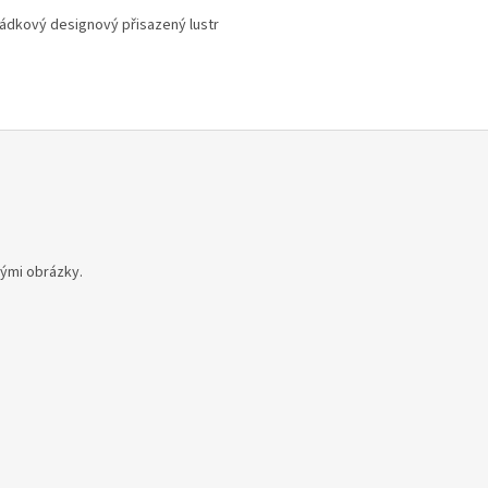
ádkový designový přisazený lustr
zdiček.
tými obrázky.