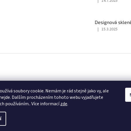
|
14.7.2025
Hodnocení
produktu
je
5
Designová skleně
z
|
15.3.2025
5
Hodnocení
hvězdiček.
produktu
je
5
z
5
hvězdiček.
k
Instagram
užívá soubory cookie. Nemám je rád stejně jako vy, ale
nejde. Dalším procházením tohoto webu vyjadřujete
ich používáním.. Více informací
zde
.
í