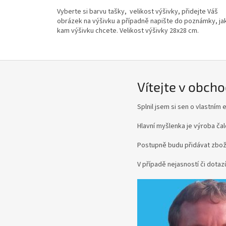
5,0
Vyberte si barvu tašky, velikost výšivky, přidejte Váš
z
obrázek na výšivku a případně napište do poznámky, ja
5
kam výšivku chcete. Velikost výšivky 28x28 cm.
hvězdiček.
Vítejte v obchod
Splnil jsem si sen o vlastním
Hlavní myšlenka je výroba čal
Postupně budu přidávat zboží
V případě nejasností či dota