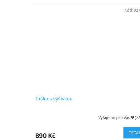
ř
í
Kód:
827
k
Taška s výšivkou
Vyšijeme pro Vás ❤
(>
Průměrné
hodnocení
produktu
DETAI
890 Kč
je