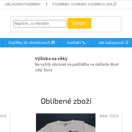
OBCHODNÍ PODMÍNKY
PODMÍNKY OCHRANY OSOBNÍCH ÚDAJŮ
HLEDAT
Doplňky do domácnosti 🎁
Kontakt 📞
Jak nakupovat 🛒
Výšivka na věky
Na vyšitý obrázek na polštářku se můžete dívat
celý život.
Oblíbené zboží
/KOZ
Kód:
722/S