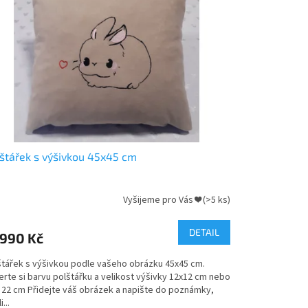
štářek s výšivkou 45x45 cm
Vyšijeme pro Vás ❤
(>5 ks)
měrné
nocení
duktu
DETAIL
990 Kč
štářek s výšivkou podle vašeho obrázku 45x45 cm.
rte si barvu polštářku a velikost výšivky 12x12 cm nebo
x 22 cm Přidejte váš obrázek a napište do poznámky,
zdiček.
i...