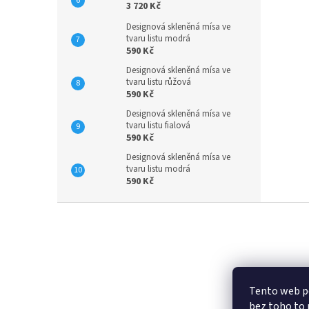
3 720 Kč
Designová skleněná mísa ve
tvaru listu modrá
590 Kč
Designová skleněná mísa ve
tvaru listu růžová
590 Kč
Designová skleněná mísa ve
tvaru listu fialová
590 Kč
Designová skleněná mísa ve
tvaru listu modrá
590 Kč
Z
á
p
a
t
Faceboo
í
Tento web po
bez toho to 