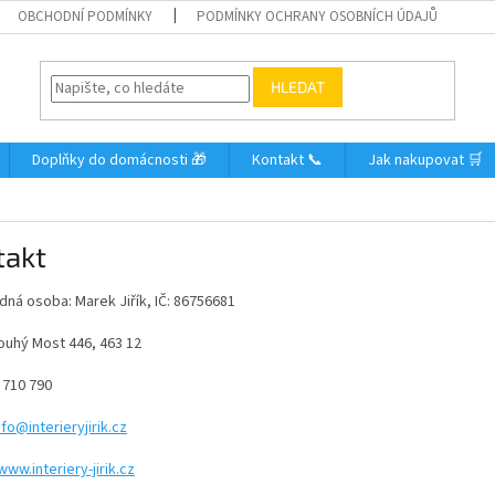
OBCHODNÍ PODMÍNKY
PODMÍNKY OCHRANY OSOBNÍCH ÚDAJŮ
HLEDAT
Doplňky do domácnosti 🎁
Kontakt 📞
Jak nakupovat 🛒
takt
ná osoba: Marek Jiřík, IČ: 86756681
louhý Most 446, 463 12
7 710 790
nfo@interieryjirik.cz
www.interiery-jirik.cz