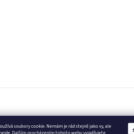
k
Instagram
užívá soubory cookie. Nemám je rád stejně jako vy, ale
nejde. Dalším procházením tohoto webu vyjadřujete