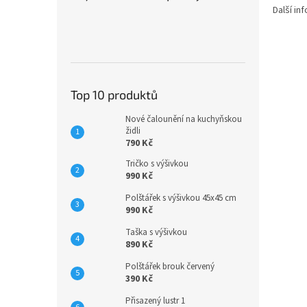
n
Další i
e
l
Top 10 produktů
Nové čalounění na kuchyňskou
židli
790 Kč
Tričko s výšivkou
990 Kč
Polštářek s výšivkou 45x45 cm
990 Kč
Taška s výšivkou
890 Kč
Polštářek brouk červený
390 Kč
Přisazený lustr 1