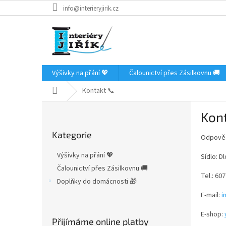
Přejít
info@interieryjirik.cz
na
obsah
Výšivky na přání 💖
Čalounictví přes Zásilkovnu 🚚
Domů
Kontakt 📞
P
Kon
o
Přeskočit
s
Kategorie
kategorie
Odpověd
t
r
Výšivky na přání 💖
Sídlo: D
a
Čalounictví přes Zásilkovnu 🚚
n
Tel.: 60
Doplňky do domácnosti 🎁
n
í
E-mail:
i
p
E-shop:
a
Přijímáme online platby