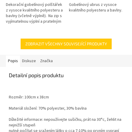
Dekorační gobelínový polštářek
Gobelínový ubrus z vysoce
z vysoce kvalitního polyesteru a
kvalitního polyesteru a bavlny.
bavlny (včetně výplně). Na zip s
vyjímatelnou výplní a pratelným
potahem.
ZOBRAZIT VŠECHNY SOUVISEJÍCÍ PRODUKTY
Popis
Diskuze
Značka
Detailní popis produktu
Rozměr: 100cm x 38cm
Materiál složení: 70% polyester, 30% bavlna
Důležité informace: nepoužívejte sušičku, prát na 30°c, žehlit na
nejnižší stupeň
nutné počítat se sražením látky o cca 7-10% po prvním vypraní