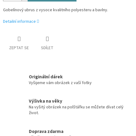
Gobelínový ubrus z vysoce kvalitního polyesteru a bavlny.
Detailní informace
ZEPTAT SE
SDÍLET
Originální dárek
Vyšijeme vám obrázek z vaší fotky
Výšivka na věky
Na vyšitý obrázek na polštářku se můžete dívat celý
život.
Doprava zdarma