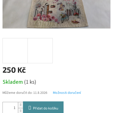
250 Kč
Měrná
Skladem
(1 ks)
cena:
Můžeme doručit do:
11.8.2026
Možnosti doručení
Přidat do košíku