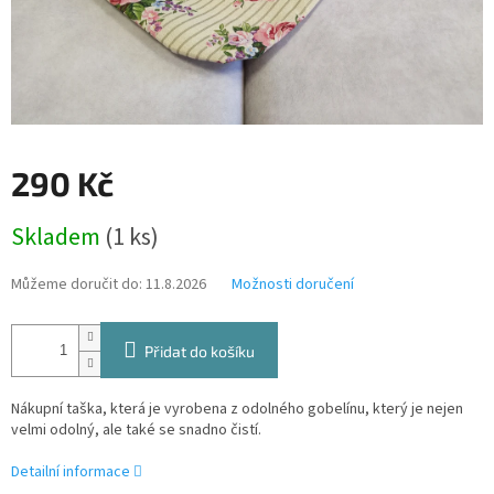
290 Kč
Měrná
Skladem
(1 ks)
cena:
Můžeme doručit do:
11.8.2026
Možnosti doručení
Přidat do košíku
Nákupní taška, která je vyrobena z odolného gobelínu, který je nejen
velmi odolný, ale také se snadno čistí.
Detailní informace