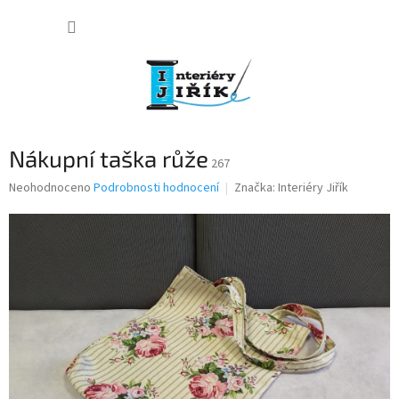
Přejít
NÁKUP
na
obsah
KOŠÍK
Nákupní taška růže
267
Průměrné
Neohodnoceno
Podrobnosti hodnocení
Značka:
Interiéry Jiřík
hodnocení
produktu
je
0,0
z
5
hvězdiček.