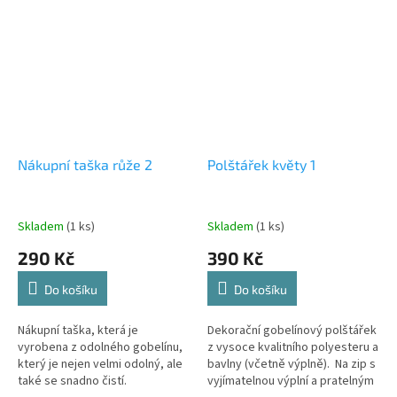
Nákupní taška růže 2
Polštářek květy 1
Skladem
(1 ks)
Skladem
(1 ks)
290 Kč
390 Kč
Do košíku
Do košíku
Nákupní taška, která je
Dekorační gobelínový polštářek
vyrobena z odolného gobelínu,
z vysoce kvalitního polyesteru a
který je nejen velmi odolný, ale
bavlny (včetně výplně). Na zip s
také se snadno čistí.
vyjímatelnou výplní a pratelným