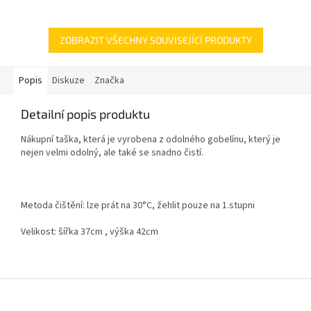
potahem.
ZOBRAZIT VŠECHNY SOUVISEJÍCÍ PRODUKTY
Popis
Diskuze
Značka
Detailní popis produktu
Nákupní taška, která je vyrobena z odolného gobelínu, který je
nejen velmi odolný, ale také se snadno čistí.
Metoda čištění: lze prát na 30°C, žehlit pouze na 1.stupni
Velikost: šířka 37cm , výška 42cm
Z
á