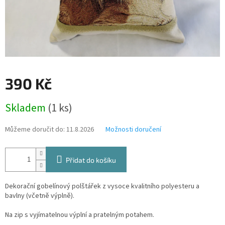
390 Kč
Měrná
Skladem
(1 ks)
cena:
Můžeme doručit do:
11.8.2026
Možnosti doručení
Přidat do košíku
Dekorační gobelínový polštářek z vysoce kvalitního polyesteru a
bavlny (včetně výplně).
Na zip s vyjímatelnou výplní a pratelným potahem.