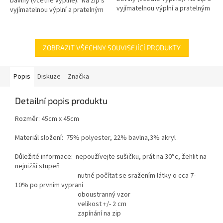
bavlny (včetně výplně). Na zip s
vyjímatelnou výplní a pratelným
vyjímatelnou výplní a pratelným
potahem.
potahem.
ZOBRAZIT VŠECHNY SOUVISEJÍCÍ PRODUKTY
Popis
Diskuze
Značka
Detailní popis produktu
Rozměr: 45cm x 45cm
Materiál složení: 75% polyester, 22% bavlna,3% akryl
Důležité informace: nepoužívejte sušičku, prát na 30°c, žehlit na
nejnižší stupeň
nutné počítat se sražením látky o cca 7-
10% po prvním vypraní
oboustranný vzor
velikost +/- 2 cm
zapínání na zip