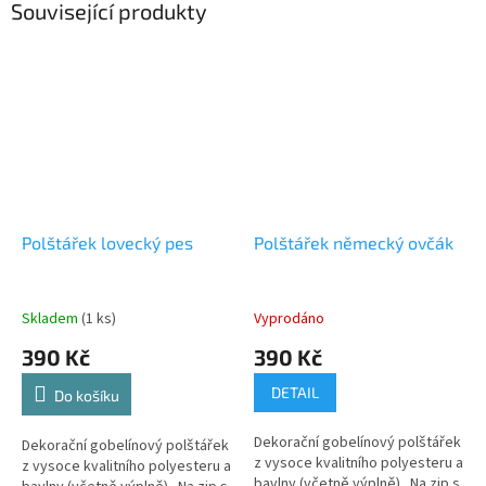
Související produkty
Polštářek lovecký pes
Polštářek německý ovčák
Skladem
(1 ks)
Vyprodáno
390 Kč
390 Kč
DETAIL
Do košíku
Dekorační gobelínový polštářek
Dekorační gobelínový polštářek
z vysoce kvalitního polyesteru a
z vysoce kvalitního polyesteru a
bavlny (včetně výplně). Na zip s