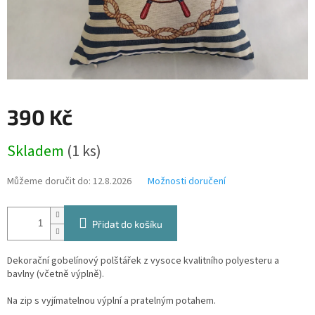
390 Kč
Měrná
Skladem
(1 ks)
cena:
Můžeme doručit do:
12.8.2026
Možnosti doručení
Přidat do košíku
Dekorační gobelínový polštářek z vysoce kvalitního polyesteru a
bavlny (včetně výplně).
Na zip s vyjímatelnou výplní a pratelným potahem.