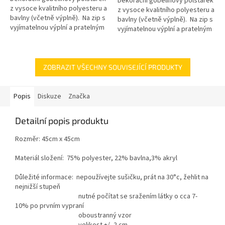
Dekorační gobelínový polštářek
z vysoce kvalitního polyesteru a
z vysoce kvalitního polyesteru a
bavlny (včetně výplně). Na zip s
bavlny (včetně výplně). Na zip s
vyjímatelnou výplní a pratelným
vyjímatelnou výplní a pratelným
potahem.
potahem.
ZOBRAZIT VŠECHNY SOUVISEJÍCÍ PRODUKTY
Popis
Diskuze
Značka
Detailní popis produktu
Rozměr: 45cm x 45cm
Materiál složení: 75% polyester, 22% bavlna,3% akryl
Důležité informace: nepoužívejte sušičku, prát na 30°c, žehlit na
nejnižší stupeň
nutné počítat se sražením látky o cca 7-
10% po prvním vypraní
oboustranný vzor
velikost +/- 2 cm