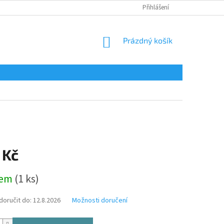
Přihlášení
NÁKUPNÍ
Prázdný košík
KOŠÍK
 Kč
dem
(1 ks)
oručit do:
12.8.2026
Možnosti doručení