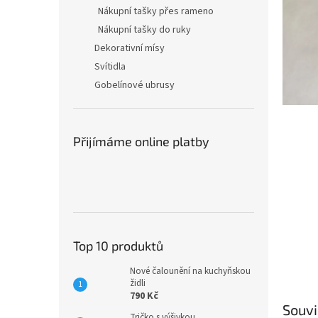
n
Nákupní tašky přes rameno
e
Nákupní tašky do ruky
l
Dekorativní mísy
Svítidla
Gobelínové ubrusy
Přijímáme online platby
Top 10 produktů
Nové čalounění na kuchyňskou
židli
790 Kč
Souvi
Tričko s výšivkou