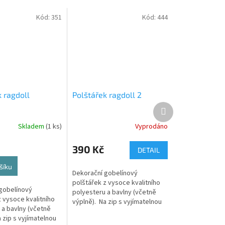
Kód:
351
Kód:
444
 ragdoll
Polštářek ragdoll 2
Další
produkt
Skladem
(1 ks)
Vyprodáno
390 Kč
DETAIL
šíku
Dekorační gobelínový
polštářek z vysoce kvalitního
gobelínový
polyesteru a bavlny (včetně
 vysoce kvalitního
výplně). Na zip s vyjímatelnou
 a bavlny (včetně
výplní a pratelným potahem.
 zip s vyjímatelnou