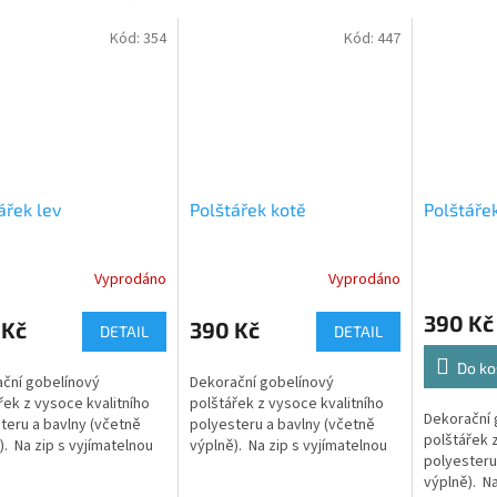
Kód:
354
Kód:
447
ářek lev
Polštářek kotě
Polštářek
Vyprodáno
Vyprodáno
390 Kč
 Kč
390 Kč
DETAIL
DETAIL
Do ko
ční gobelínový
Dekorační gobelínový
řek z vysoce kvalitního
polštářek z vysoce kvalitního
Dekorační 
teru a bavlny (včetně
polyesteru a bavlny (včetně
polštářek z
). Na zip s vyjímatelnou
výplně). Na zip s vyjímatelnou
polyesteru
 a pratelným potahem.
výplní a pratelným potahem.
výplně). Na