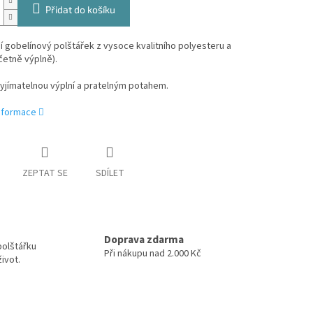
Přidat do košíku
 gobelínový polštářek z vysoce kvalitního polyesteru a
četně výplně).
vyjímatelnou výplní a pratelným potahem.
informace
ZEPTAT SE
SDÍLET
Doprava zdarma
polštářku
Při nákupu nad 2.000 Kč
ivot.