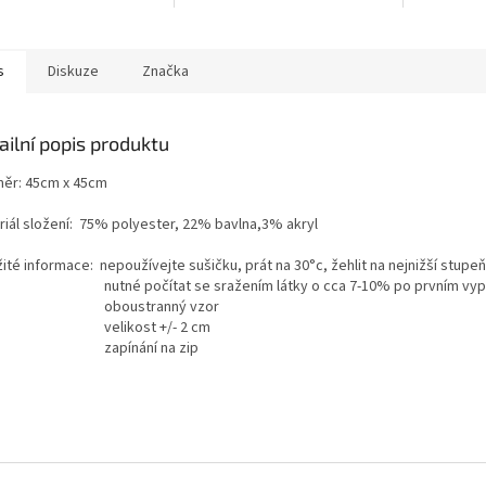
výplní a p
s
Diskuze
Značka
ailní popis produktu
ěr: 45cm x 45cm
riál složení: 75% polyester, 22% bavlna,3% akryl
ité informace: nepoužívejte sušičku, prát na 30°c, žehlit na nejnižší stupeň
né počítat se sražením látky o cca 7-10% po prvním vyp
oustranný vzor
likost +/- 2 cm
pínání na zip