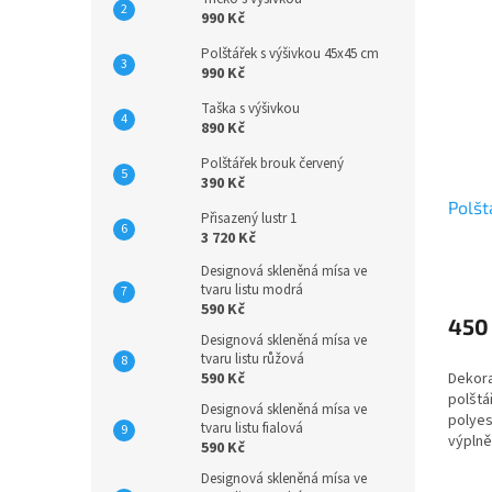
990 Kč
Polštářek s výšivkou 45x45 cm
990 Kč
Taška s výšivkou
890 Kč
Polštářek brouk červený
390 Kč
Polšt
Přisazený lustr 1
3 720 Kč
Designová skleněná mísa ve
tvaru listu modrá
590 Kč
450
Designová skleněná mísa ve
tvaru listu růžová
590 Kč
Dekora
polštá
Designová skleněná mísa ve
polyes
tvaru listu fialová
výplně
590 Kč
výplní
Designová skleněná mísa ve