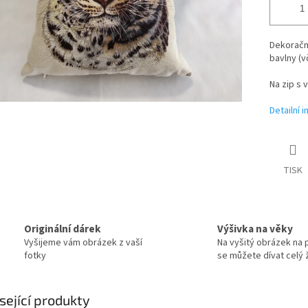
Dekorační
bavlny (v
Na zip s 
Detailní 
TISK
Originální dárek
Výšivka na věky
Vyšijeme vám obrázek z vaší
Na vyšitý obrázek na 
fotky
se můžete dívat celý ž
sející produkty