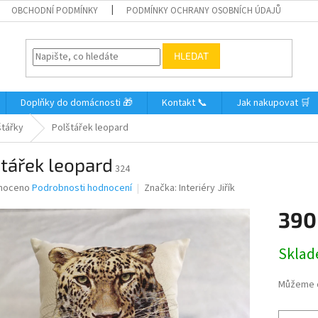
OBCHODNÍ PODMÍNKY
PODMÍNKY OCHRANY OSOBNÍCH ÚDAJŮ
HLEDAT
Doplňky do domácnosti 🎁
Kontakt 📞
Jak nakupovat 🛒
štářky
Polštářek leopard
tářek leopard
324
né
noceno
Podrobnosti hodnocení
Značka:
Interiéry Jiřík
ní
390
u
Měrná
Skla
cena:
ek.
Můžeme d