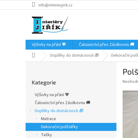
Přejít
info@interieryjirik.cz
na
obsah
Výšivky na přání 💖
Čalounictví přes Zásilkovnu 🚚
Domů
Doplňky do domácnosti 🎁
Dekorační pol
P
Polš
o
Přeskočit
s
Průměr
Neohod
Kategorie
kategorie
t
hodnoce
r
produkt
Výšivky na přání 💖
a
je
Čalounictví přes Zásilkovnu 🚚
0,0
n
z
Doplňky do domácnosti 🎁
n
5
í
Matrace
hvězdič
p
Dekorační polštářky
a
Tašky