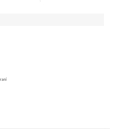
ratelným potahem.
raní