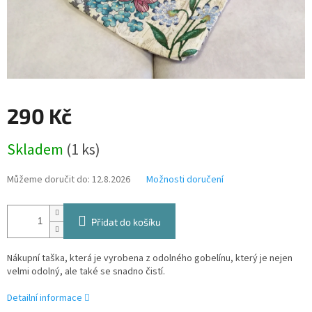
290 Kč
Měrná
Skladem
(1 ks)
cena:
Můžeme doručit do:
12.8.2026
Možnosti doručení
Přidat do košíku
Nákupní taška, která je vyrobena z odolného gobelínu, který je nejen
velmi odolný, ale také se snadno čistí.
Detailní informace