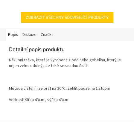
ZOBRAZIT VŠECHNY SOUVISEJÍCÍ PRODUKTY
Popis
Diskuze
Značka
Detailní popis produktu
Nákupní taška, která je vyrobena z odolného gobelínu, který je
nejen velmi odolný, ale také se snadno čistí.
Metoda čištění: lze prát na 30°C, žehlit pouze na 1.stupni
Velikost: šířka 43cm , výška 43cm
Z
á