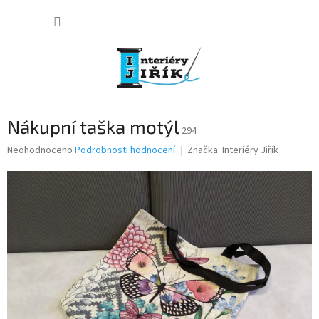
Přejít
NÁKUP
na
obsah
KOŠÍK
Nákupní taška motýl
294
Průměrné
Neohodnoceno
Podrobnosti hodnocení
Značka:
Interiéry Jiřík
hodnocení
produktu
je
0,0
z
5
hvězdiček.