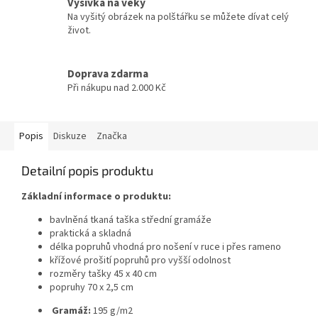
Výšivka na věky
Na vyšitý obrázek na polštářku se můžete dívat celý
život.
Doprava zdarma
Při nákupu nad 2.000 Kč
Popis
Diskuze
Značka
Detailní popis produktu
Základní informace o produktu:
bavlněná tkaná taška střední gramáže
praktická a skladná
délka popruhů vhodná pro nošení v ruce i přes rameno
křížové prošití popruhů pro vyšší odolnost
rozměry tašky 45 x 40 cm
popruhy 70 x 2,5 cm
Gramáž:
195 g/m2