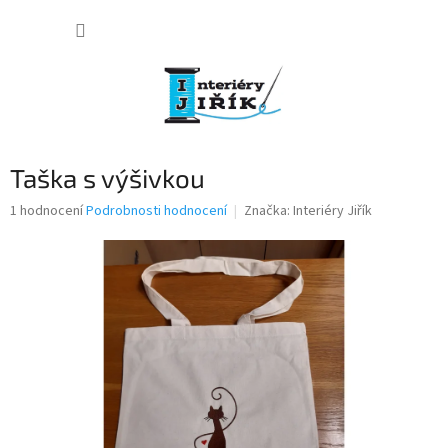
Přejít
NÁKUP
na
obsah
KOŠÍK
Taška s výšivkou
Průměrné
1 hodnocení
Podrobnosti hodnocení
Značka:
Interiéry Jiřík
hodnocení
produktu
je
5,0
z
5
hvězdiček.