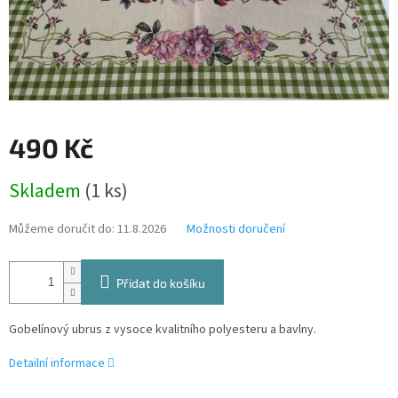
490 Kč
Měrná
Skladem
(1 ks)
cena:
Můžeme doručit do:
11.8.2026
Možnosti doručení
Přidat do košíku
Gobelínový ubrus z vysoce kvalitního polyesteru a bavlny.
Detailní informace