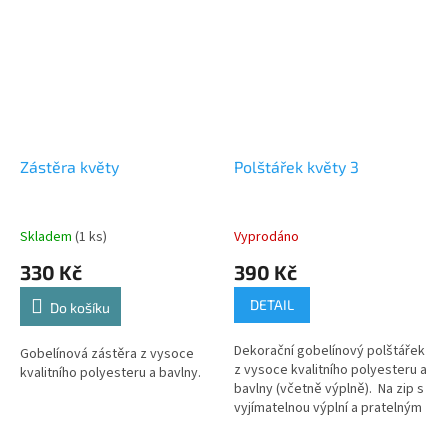
Zástěra květy
Polštářek květy 3
Skladem
(1 ks)
Vyprodáno
330 Kč
390 Kč
DETAIL
Do košíku
Dekorační gobelínový polštářek
Gobelínová zástěra z vysoce
z vysoce kvalitního polyesteru a
kvalitního polyesteru a bavlny.
bavlny (včetně výplně). Na zip s
vyjímatelnou výplní a pratelným
potahem.