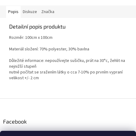
Popis
Diskuze
Značka
Detailní popis produktu
Rozměr: 100cm x 100cm
Materiál složení: 70% polyester, 30% bavlna
Důležité informace: nepoužívejte sušičku, prát na 30°c, žehlit na
nejnižší stupeň
nutné počítat se sražením látky o cca 7-10% po prvním vypraní
velikost +/- 2 cm
Z
á
p
a
Facebook
t
í