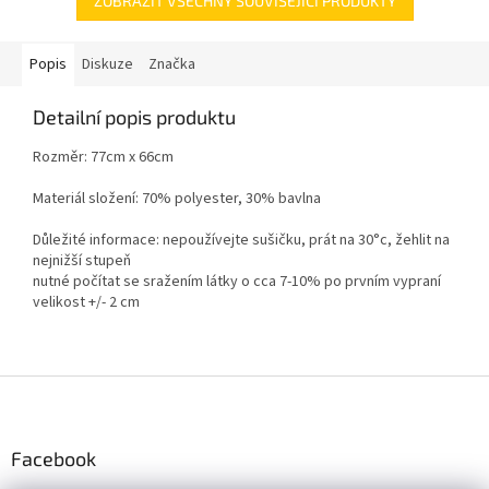
ZOBRAZIT VŠECHNY SOUVISEJÍCÍ PRODUKTY
Popis
Diskuze
Značka
Detailní popis produktu
Rozměr: 77cm x 66cm
Materiál složení: 70% polyester, 30% bavlna
Důležité informace: nepoužívejte sušičku, prát na 30°c, žehlit na
nejnižší stupeň
nutné počítat se sražením látky o cca 7-10% po prvním vypraní
velikost +/- 2 cm
Z
á
p
a
Facebook
t