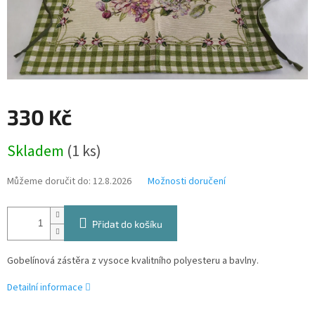
330 Kč
Měrná
Skladem
(1 ks)
cena:
Můžeme doručit do:
12.8.2026
Možnosti doručení
Přidat do košíku
Gobelínová zástěra z vysoce kvalitního polyesteru a bavlny.
Detailní informace