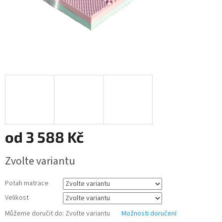
od
3 588 Kč
Měrná
Zvolte variantu
cena:
Potah matrace
Velikost
Můžeme doručit do:
Zvolte variantu
Možnosti doručení