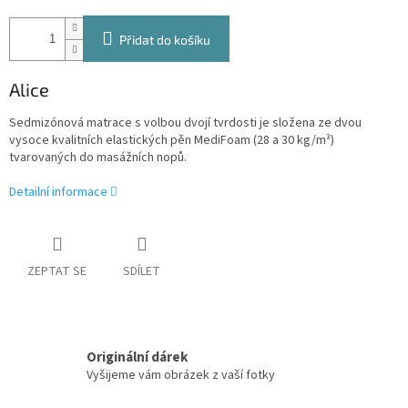
Přidat do košíku
Alice
Sedmizónová matrace s volbou dvojí tvrdosti je složena ze dvou
vysoce kvalitních elastických pěn MediFoam (28 a 30 kg/m³)
tvarovaných do masážních nopů.
Detailní informace
ZEPTAT SE
SDÍLET
Originální dárek
Vyšijeme vám obrázek z vaší fotky