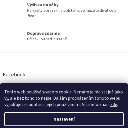
í
Výšivka na věky
p
Na vyšitý obrázek na polštářku se můžete dívat celý
r
život.
v
k
y
Doprava zdarma
v
Při nákupu nad 2.000 Kč
ý
p
i
Z
s
á
u
p
a
Facebook
t
í
Tento web používá soubory cookie. Nemám je rád stejně jako
Instagram
vy, ale bez toho to nejde. Dalším procházením tohoto webu
vyjadřujete souhlas s jejich používáním.. Více informací
zde
.
Nastavení
Vytvořil Shoptet