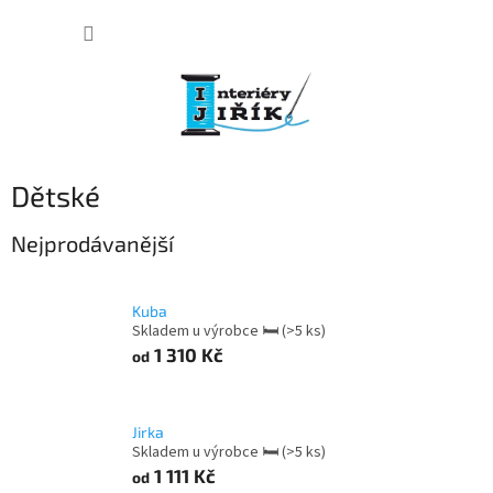
Přejít
NÁKUP
na
obsah
KOŠÍK
Dětské
Nejprodávanější
Kuba
Skladem u výrobce 🛏
(>5 ks)
1 310 Kč
od
Jirka
Skladem u výrobce 🛏
(>5 ks)
1 111 Kč
od