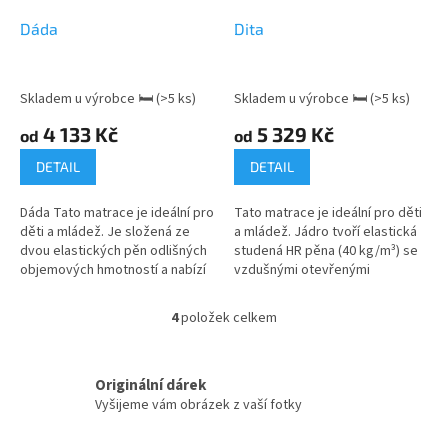
Dáda
Dita
Skladem u výrobce 🛏
(>5 ks)
Skladem u výrobce 🛏
(>5 ks)
4 133 Kč
5 329 Kč
od
od
DETAIL
DETAIL
Dáda Tato matrace je ideální pro
Tato matrace je ideální pro děti
děti a mládež. Je složená ze
a mládež. Jádro tvoří elastická
dvou elastických pěn odlišných
studená HR pěna (40 kg/m³) se
objemových hmotností a nabízí
vzdušnými otevřenými
volbu dvojí tvrdosti.
buňkami.
4
položek celkem
O
v
l
á
Originální dárek
d
Vyšijeme vám obrázek z vaší fotky
a
c