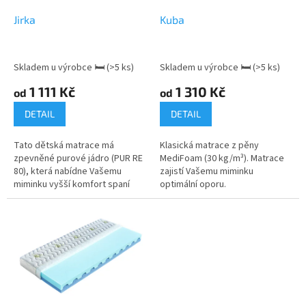
o
d
Jirka
Kuba
u
k
t
Skladem u výrobce 🛏
(>5 ks)
Skladem u výrobce 🛏
(>5 ks)
ů
1 111 Kč
1 310 Kč
od
od
DETAIL
DETAIL
Tato dětská matrace má
Klasická matrace z pěny
zpevněné purové jádro (PUR RE
MediFoam (30 kg/m³). Matrace
80), která nabídne Vašemu
zajistí Vašemu miminku
miminku vyšší komfort spaní
optimální oporu.
díky vrstvě poddajného rouna.