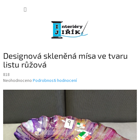
Přejít
NÁKUP
na
obsah
KOŠÍK
Designová skleněná mísa ve tvaru
listu růžová
818
Průměrné
Neohodnoceno
Podrobnosti hodnocení
hodnocení
produktu
je
0,0
z
5
hvězdiček.