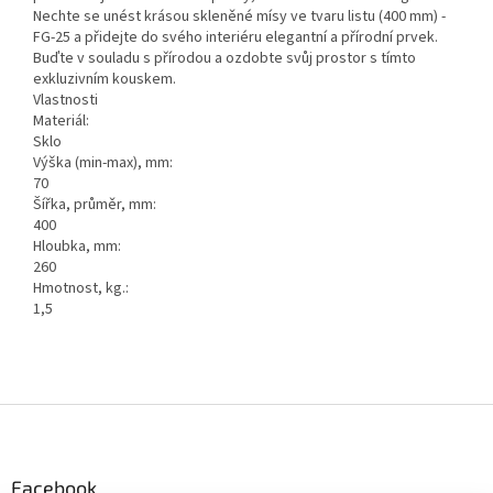
Nechte se unést krásou skleněné mísy ve tvaru listu (400 mm) -
FG-25 a přidejte do svého interiéru elegantní a přírodní prvek.
Buďte v souladu s přírodou a ozdobte svůj prostor s tímto
exkluzivním kouskem.
Vlastnosti
Materiál:
Sklo
Výška (min-max), mm:
70
Šířka, průměr, mm:
400
Hloubka, mm:
260
Hmotnost, kg.:
1,5
Z
á
p
a
Facebook