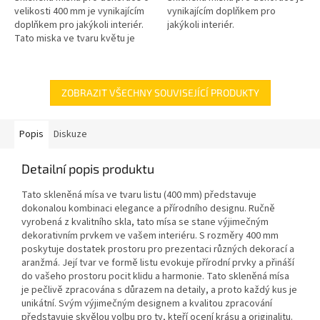
velikosti 400 mm je vynikajícím
vynikajícím doplňkem pro
doplňkem pro jakýkoli interiér.
jakýkoli interiér.
Tato miska ve tvaru květu je
vyrobena z vysokokvalitního
skla, což ji dělá odolnou...
ZOBRAZIT VŠECHNY SOUVISEJÍCÍ PRODUKTY
Popis
Diskuze
Detailní popis produktu
Tato skleněná mísa ve tvaru listu (400 mm) představuje
dokonalou kombinaci elegance a přírodního designu. Ručně
vyrobená z kvalitního skla, tato mísa se stane výjimečným
dekorativním prvkem ve vašem interiéru. S rozměry 400 mm
poskytuje dostatek prostoru pro prezentaci různých dekorací a
aranžmá. Její tvar ve formě listu evokuje přírodní prvky a přináší
do vašeho prostoru pocit klidu a harmonie. Tato skleněná mísa
je pečlivě zpracována s důrazem na detaily, a proto každý kus je
unikátní. Svým výjimečným designem a kvalitou zpracování
představuje skvělou volbu pro ty, kteří ocení krásu a originalitu.