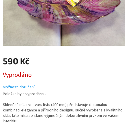
590 Kč
Měrná
Vyprodáno
cena:
Možnosti doručení
Položka byla vyprodána…
Skleněná mísa ve tvaru listu (400 mm) představuje dokonalou
kombinaci elegance a přírodního designu. Ručně vyrobená z kvalitního
skla, tato mísa se stane výjimečným dekorativním prvkem ve vašem
interiéru.