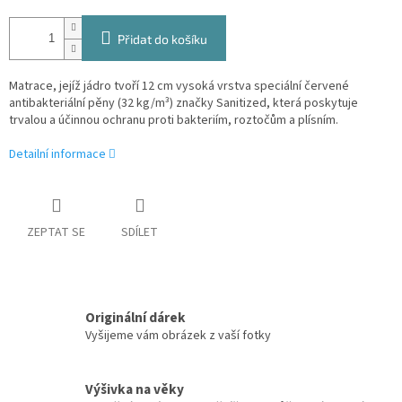
Přidat do košíku
Matrace, jejíž jádro tvoří 12 cm vysoká vrstva speciální červené
antibakteriální pěny (32 kg/m³) značky Sanitized, která poskytuje
trvalou a účinnou ochranu proti bakteriím, roztočům a plísním.
Detailní informace
ZEPTAT SE
SDÍLET
Originální dárek
Vyšijeme vám obrázek z vaší fotky
Výšivka na věky