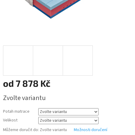
od
7 878 Kč
Měrná
Zvolte variantu
cena:
Potah matrace
Velikost
Můžeme doručit do:
Zvolte variantu
Možnosti doručení