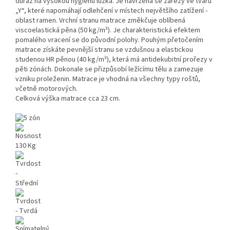
důraz na vysokou hygienu lůžka. Je navržena se zářezy ve tvaru
„Y“, které napomáhají odlehčení v místech největšího zatížení -
oblast ramen. Vrchní stranu matrace změkčuje oblíbená
viscoelastická pěna (50 kg/m³). Je charakteristická efektem
pomalého vracení se do původní polohy. Pouhým přetočením
matrace získáte pevnější stranu se vzdušnou a elastickou
studenou HR pěnou (40 kg/m³), která má antidekubitní prořezy v
pěti zónách. Dokonale se přizpůsobí ležícímu tělu a zamezuje
vzniku proleženin. Matrace je vhodná na všechny typy roštů,
včetně motorových.
Celková výška matrace cca 23 cm.