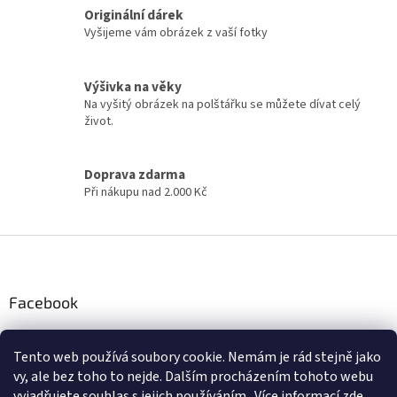
á
Originální dárek
a
n
c
Vyšijeme vám obrázek z vaší fotky
í
í
p
r
Výšivka na věky
v
Na vyšitý obrázek na polštářku se můžete dívat celý
k
život.
y
v
ý
Doprava zdarma
p
Při nákupu nad 2.000 Kč
i
s
u
Z
á
p
a
Facebook
t
í
Tento web používá soubory cookie. Nemám je rád stejně jako
Instagram
vy, ale bez toho to nejde. Dalším procházením tohoto webu
vyjadřujete souhlas s jejich používáním.. Více informací
zde
.