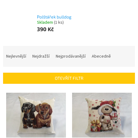
Polštářek bulldog
Skladem
(1 ks)
390 Kč
Ř
a
Nejlevnější
Nejdražší
Nejprodávanější
Abecedně
z
e
n
OTEVŘÍT FILTR
í
p
V
r
ý
o
p
d
i
u
s
k
p
t
r
ů