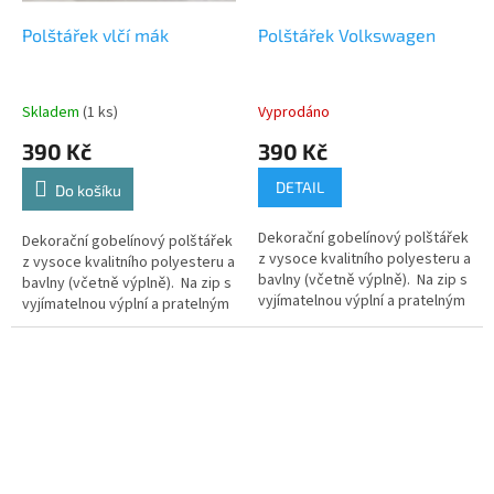
Polštářek vlčí mák
Polštářek Volkswagen
Skladem
(1 ks)
Vyprodáno
390 Kč
390 Kč
DETAIL
Do košíku
Dekorační gobelínový polštářek
Dekorační gobelínový polštářek
z vysoce kvalitního polyesteru a
z vysoce kvalitního polyesteru a
bavlny (včetně výplně). Na zip s
bavlny (včetně výplně). Na zip s
vyjímatelnou výplní a pratelným
vyjímatelnou výplní a pratelným
potahem.
potahem.