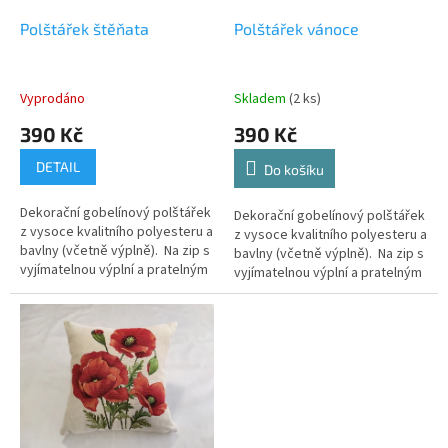
o
d
Polštářek štěňata
Polštářek vánoce
u
k
t
Vyprodáno
Skladem
(2 ks)
ů
390 Kč
390 Kč
DETAIL
Do košíku
Dekorační gobelínový polštářek
Dekorační gobelínový polštářek
z vysoce kvalitního polyesteru a
z vysoce kvalitního polyesteru a
bavlny (včetně výplně). Na zip s
bavlny (včetně výplně). Na zip s
vyjímatelnou výplní a pratelným
vyjímatelnou výplní a pratelným
potahem.
potahem.