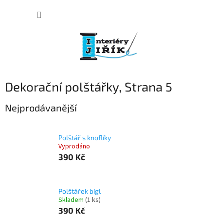
Přejít
NÁKUP
na
obsah
KOŠÍK
Dekorační polštářky
, Strana 5
Nejprodávanější
Polštář s knoflíky
Vyprodáno
390 Kč
Polštářek bígl
Skladem
(1 ks)
390 Kč