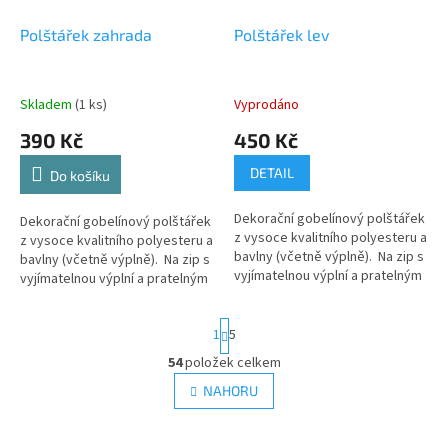
Polštářek zahrada
Polštářek lev
Skladem
(1 ks)
Vyprodáno
390 Kč
450 Kč
DETAIL
Do košíku
Dekorační gobelínový polštářek
Dekorační gobelínový polštářek
z vysoce kvalitního polyesteru a
z vysoce kvalitního polyesteru a
bavlny (včetně výplně). Na zip s
bavlny (včetně výplně). Na zip s
vyjímatelnou výplní a pratelným
vyjímatelnou výplní a pratelným
potahem.
potahem.
S
1
5
t
r
54
položek celkem
O
á
v
NAHORU
n
l
k
á
o
v
d