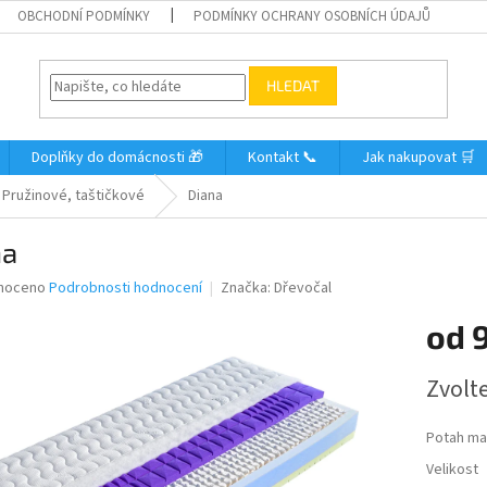
OBCHODNÍ PODMÍNKY
PODMÍNKY OCHRANY OSOBNÍCH ÚDAJŮ
HLEDAT
Doplňky do domácnosti 🎁
Kontakt 📞
Jak nakupovat 🛒
Pružinové, taštičkové
Diana
na
né
noceno
Podrobnosti hodnocení
Značka:
Dřevočal
ní
od
u
Měrná
Zvolt
cena:
ek.
Potah ma
Velikost