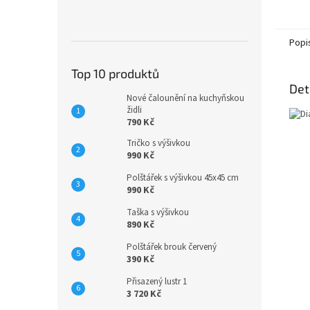
Popi
Top 10 produktů
Det
Nové čalounění na kuchyňskou
židli
790 Kč
Tričko s výšivkou
990 Kč
Polštářek s výšivkou 45x45 cm
990 Kč
Taška s výšivkou
890 Kč
Polštářek brouk červený
390 Kč
Přisazený lustr 1
3 720 Kč