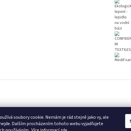
k
Instagram
užívá soubory cookie. Nemám je rád stejně jako vy, ale
nejde. Dalším procházením tohoto webu vyjadřujete
ich používáním.. Více informací
zde
.