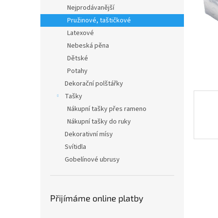
n
Nejprodávanější
e
Pružinové, taštičkové
l
Latexové
Nebeská pěna
Dětské
Potahy
Dekorační polštářky
Tašky
Nákupní tašky přes rameno
Nákupní tašky do ruky
Dekorativní mísy
Svítidla
Gobelínové ubrusy
Přijímáme online platby