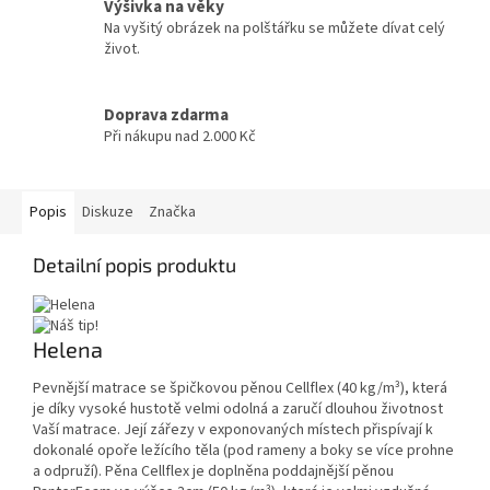
Výšivka na věky
Na vyšitý obrázek na polštářku se můžete dívat celý
život.
Doprava zdarma
Při nákupu nad 2.000 Kč
Popis
Diskuze
Značka
Detailní popis produktu
Helena
Pevnější matrace se špičkovou pěnou Cellflex (40 kg/m³), která
je díky vysoké hustotě velmi odolná a zaručí dlouhou životnost
Vaší matrace. Její zářezy v exponovaných místech přispívají k
dokonalé opoře ležícího těla (pod rameny a boky se více prohne
a odpruží). Pěna Cellflex je doplněna poddajnější pěnou