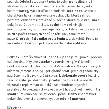
spánek.
Odolná
studená HR pěna je velmi
pohodlná
a její
vlastnosti jsou
stálé
i po mnoha letech užívání. Její vysoká
hustota (
50 kg/m3
) zaručí nadstandardní
odolnost
. Je pro ni
charakteristická mramorovaná kresba, díky které ji ihned
poznáte. Vzhledem k otevřené buněčné struktuře je
vzdušná
a
dokáže udržet v matraci tzv.
suché klima
eliminující
mikroorganismy, což ocení nejen alergici. Tato struktura rovněž
snižuje počet tlakových bodů na těle. Díky tomu tento
materiál
předchází vzniku proleženin
tzv. dekubitů. Proto je
ve světě volbou číslo jedna pro
medicínské aplikace
.
Cellflex
- Tato špičková
studená HR pěna
je tou pravou oporou
Vašeho těla. Díky své
vysoké hustotě
(
40 kg/m3
) je velmi
odolná a zaručí dlouhou životnost Vaší matrace. V exponovaných
místech (ramena a boky) ji při výrobě profilujeme ergonomicky
navrženými zářezy, které přispívají k
dokonalé opoře
ležícího
těla. Oceníte i její dokonalou
prodyšnost
. Reguluje obsah
vlhkosti a tepla v matraci, takže se nebudete zbytečně
přehřívat. Je
pružná
a díky své vysoké hustotě velmi
odolná a
kvalitní.
V kombinaci se studenou pěnou
PanterFoam
tvoří
dokonalou dvojici pro nové, vysoce
odolné matrace
.