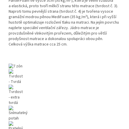
PanterFoam ve výšce 3cm (50 kg/m³), která je velmi vzdušná
a elastická, proto tvoří měkčí stranu této matrace (tvrdost č. 3).
Naproti tomu pevnější strana (tvrdost č. 4) je tvořena vysoce
gramážní modrou pěnou MediFoam (35 kg/m³), která i při vyšší
hustotě optimalizuje rozložení tlaku na matraci. Na jejím povrchu
najdete speciální ventilační zářezy. Jádro matrace je
provzdušněné vlnkovitým prořezem, důležitým pro větší
prodyšnost matrace a dokonalou spolupráci obou pěn.
Celková výška matrace cca 25 cm.