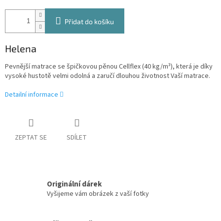
Přidat do košíku
Helena
Pevnější matrace se špičkovou pěnou Cellflex (40 kg/m³), která je díky
vysoké hustotě velmi odolná a zaručí dlouhou životnost Vaší matrace.
Detailní informace
ZEPTAT SE
SDÍLET
Originální dárek
Vyšijeme vám obrázek z vaší fotky