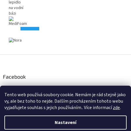
Z
á
p
a
Facebook
t
í
Tento web používá soubory cookie. Nemám je rád stejně jako
Instagram
vy, ale bez toho to nejde. Dalším procházením tohoto webu
vyjadřujete souhlas s jejich používáním.. Více informací
zde
.
Nastavení
Vytvořil Shoptet