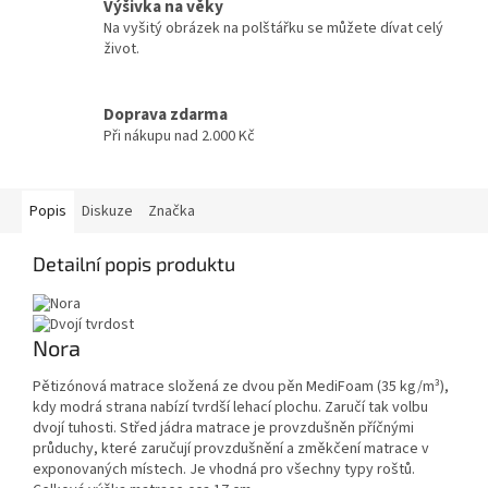
Výšivka na věky
Na vyšitý obrázek na polštářku se můžete dívat celý
život.
Doprava zdarma
Při nákupu nad 2.000 Kč
Popis
Diskuze
Značka
Detailní popis produktu
Nora
Pětizónová matrace složená ze dvou pěn MediFoam (35 kg/m³),
kdy modrá strana nabízí tvrdší lehací plochu. Zaručí tak volbu
dvojí tuhosti. Střed jádra matrace je provzdušněn příčnými
průduchy, které zaručují provzdušnění a změkčení matrace v
exponovaných místech. Je vhodná pro všechny typy roštů.