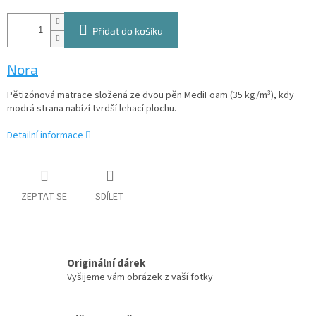
Přidat do košíku
Nora
Pětizónová matrace složená ze dvou pěn MediFoam (35 kg/m³), kdy
modrá strana nabízí tvrdší lehací plochu.
Detailní informace
ZEPTAT SE
SDÍLET
Originální dárek
Vyšijeme vám obrázek z vaší fotky