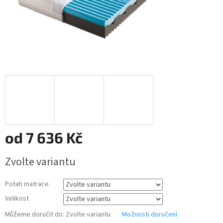
od
7 636 Kč
Měrná
Zvolte variantu
cena:
Potah matrace
Velikost
Můžeme doručit do:
Zvolte variantu
Možnosti doručení