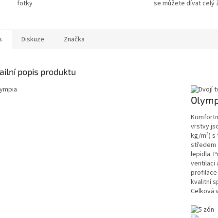
fotky
se můžete dívat celý ž
s
Diskuze
Značka
ailní popis produktu
Olymp
Komfortní
vrstvy j
kg/m³) s 
středem 
lepidla. 
ventilaci
profilace
kvalitní 
Celková 