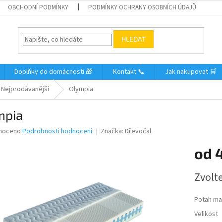
OBCHODNÍ PODMÍNKY
PODMÍNKY OCHRANY OSOBNÍCH ÚDAJŮ
HLEDAT
Doplňky do domácnosti 🎁
Kontakt 📞
Jak nakupovat 🛒
Nejprodávanější
Olympia
mpia
né
noceno
Podrobnosti hodnocení
Značka:
Dřevočal
ní
od
u
Měrná
Zvolt
cena:
ek.
Potah ma
Velikost