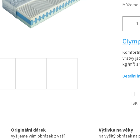
Můžeme d
Olymp
Komfortní
vrstvy j
kg/m³) s t
Detailní 
TISK
Originální dárek
Výšivka na věky
Vyšijeme vám obrázek z vaší
Na vyšitý obrázek na 