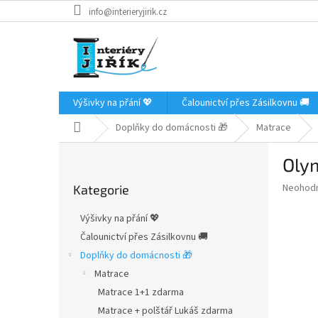
Přejít
info@interieryjirik.cz
na
obsah
Výšivky na přání 💖
Čalounictví přes Zásilkovnu 🚚
Domů
Doplňky do domácnosti 🎁
Matrace
P
Oly
o
Přeskočit
s
Průměr
Neohod
Kategorie
kategorie
t
hodnoce
r
produkt
Výšivky na přání 💖
a
je
Čalounictví přes Zásilkovnu 🚚
0,0
n
z
Doplňky do domácnosti 🎁
n
5
í
Matrace
hvězdič
p
Matrace 1+1 zdarma
a
Matrace + polštář Lukáš zdarma