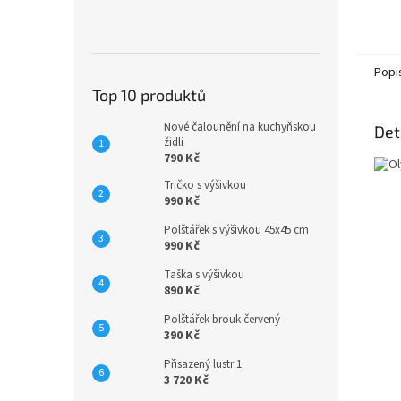
Popi
Top 10 produktů
Nové čalounění na kuchyňskou
Det
židli
790 Kč
Tričko s výšivkou
990 Kč
Polštářek s výšivkou 45x45 cm
990 Kč
Taška s výšivkou
890 Kč
Polštářek brouk červený
390 Kč
Přisazený lustr 1
3 720 Kč