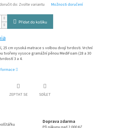
oručit do:
Zvolte variantu
Možnosti doručení
Přidat do košíku
ia
, 25 cm vysoká matrace s volbou dvojí tvrdosti. Vrchní
sou tvořeny vysoce gramážní pěnou MediFoam (28 a 30
vrdostí 3 a 4.
informace
ZEPTAT SE
SDÍLET
Doprava zdarma
polštářku
Při nákupu nad 2.000 Kč