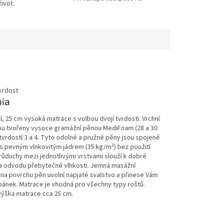
ivot.
ia
, 25 cm vysoká matrace s volbou dvojí tvrdosti. Vrchní
sou tvořeny vysoce gramážní pěnou MediFoam (28 a 30
tvrdostí 3 a 4. Tyto odolné a pružné pěny jsou spojené
s pevným vlnkovitým jádrem (35 kg/m³) bez použití
Průduchy mezi jednotlivými vrstvami slouží k dobré
 a odvodu přebytečné vlhkosti. Jemná masážní
 na povrchu pěn uvolní napjaté svalstvo a přinese Vám
spánek. Matrace je vhodná pro všechny typy roštů.
výška matrace cca 25 cm.