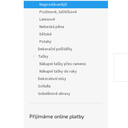
n
Nejprodávanější
e
Pružinové, taštičkové
l
Latexové
Nebeská pěna
Dětské
Potahy
Dekorační polštářky
Tašky
Nákupní tašky přes rameno
Nákupní tašky do ruky
Dekorativní mísy
Svítidla
Gobelínové ubrusy
Přijímáme online platby