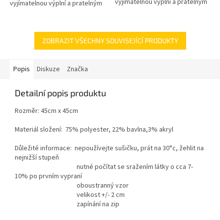
vyjímatelnou výplní a pratelným
vyjímatelnou výplní a pratelným
potahem.
potahem.
ZOBRAZIT VŠECHNY SOUVISEJÍCÍ PRODUKTY
Popis
Diskuze
Značka
Detailní popis produktu
Rozměr: 45cm x 45cm
Materiál složení: 75% polyester, 22% bavlna,3% akryl
Důležité informace: nepoužívejte sušičku, prát na 30°c, žehlit na
nejnižší stupeň
nutné počítat se sražením látky o cca 7-
10% po prvním vypraní
oboustranný vzor
velikost +/- 2 cm
zapínání na zip