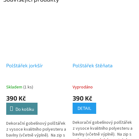
Polštářek jorkšír
Polštářek štěňata
Skladem
(1 ks)
Vyprodáno
390 Kč
390 Kč
DETAIL
Do košíku
Dekorační gobelínový polštářek
Dekorační gobelínový polštářek
z vysoce kvalitního polyesteru a
z vysoce kvalitního polyesteru a
bavlny (včetně výplně). Na zip s
bavlny (včetně výplně). Na zip s