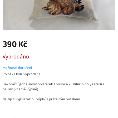
390 Kč
Měrná
Vyprodáno
cena:
Možnosti doručení
Položka byla vyprodána…
Dekorační gobelínový polštářek z vysoce kvalitního polyesteru a
bavlny (včetně výplně).
Na zip s vyjímatelnou výplní a pratelným potahem.