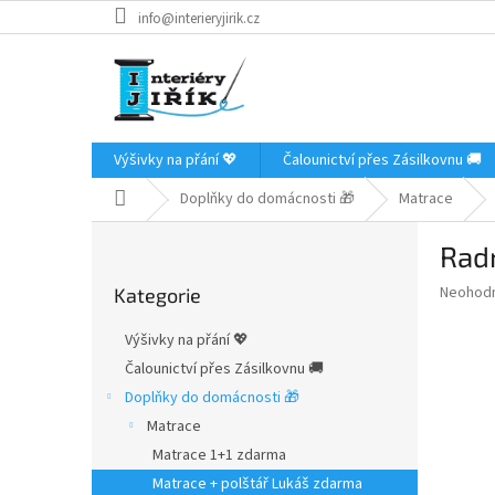
Přejít
info@interieryjirik.cz
na
obsah
Výšivky na přání 💖
Čalounictví přes Zásilkovnu 🚚
Domů
Doplňky do domácnosti 🎁
Matrace
P
Rad
o
Přeskočit
s
Průměr
Neohod
Kategorie
kategorie
t
hodnoce
r
produkt
Výšivky na přání 💖
a
je
Čalounictví přes Zásilkovnu 🚚
0,0
n
z
Doplňky do domácnosti 🎁
n
5
í
Matrace
hvězdič
p
Matrace 1+1 zdarma
a
Matrace + polštář Lukáš zdarma