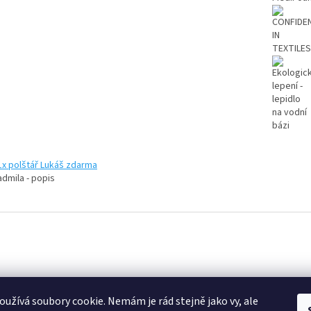
k
Instagram
užívá soubory cookie. Nemám je rád stejně jako vy, ale