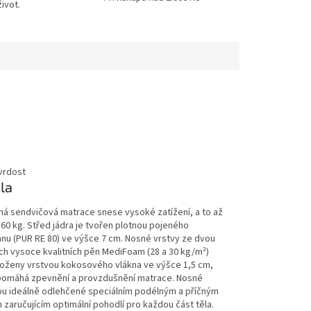
ivot.
la
ná sendvičová matrace snese vysoké zatížení, a to až
60 kg. Střed jádra je tvořen plotnou pojeného
nu (PUR RE 80) ve výšce 7 cm. Nosné vrstvy ze dvou
ch vysoce kvalitních pěn MediFoam (28 a 30 kg/m³)
loženy vrstvou kokosového vlákna ve výšce 1,5 cm,
pomáhá zpevnění a provzdušnění matrace. Nosné
sou ideálně odlehčené speciálním podélným a příčným
zaručujícím optimální pohodlí pro každou část těla.