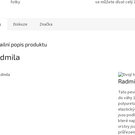
fotky
se můžete dívat celý ž
s
Diskuze
Značka
ailní popis produktu
dmila
Radmi
Tato pev
do váhy 1
polyureta
elastický
jsou pod
které na
vrstvy j
průřezem 