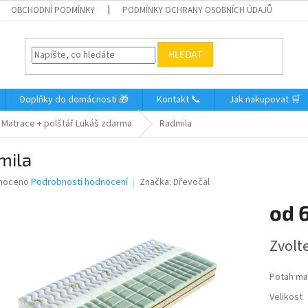
OBCHODNÍ PODMÍNKY
PODMÍNKY OCHRANY OSOBNÍCH ÚDAJŮ
HLEDAT
Doplňky do domácnosti 🎁
Kontakt 📞
Jak nakupovat 🛒
Matrace + polštář Lukáš zdarma
Radmila
mila
né
noceno
Podrobnosti hodnocení
Značka:
Dřevočal
ní
od
6
u
Měrná
Zvolt
cena:
ek.
Potah ma
Velikost