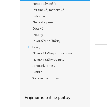
n
Nejprodávanější
e
Pružinové, taštičkové
l
Latexové
Nebeská pěna
Dětské
Potahy
Dekorační polštářky
Tašky
Nákupní tašky přes rameno
Nákupní tašky do ruky
Dekorativní mísy
Svítidla
Gobelínové ubrusy
Přijímáme online platby