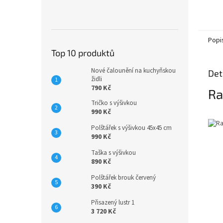
Popi
Top 10 produktů
Nové čalounění na kuchyňskou
Det
židli
790 Kč
Ra
Tričko s výšivkou
990 Kč
Polštářek s výšivkou 45x45 cm
990 Kč
Taška s výšivkou
890 Kč
Polštářek brouk červený
390 Kč
Přisazený lustr 1
3 720 Kč