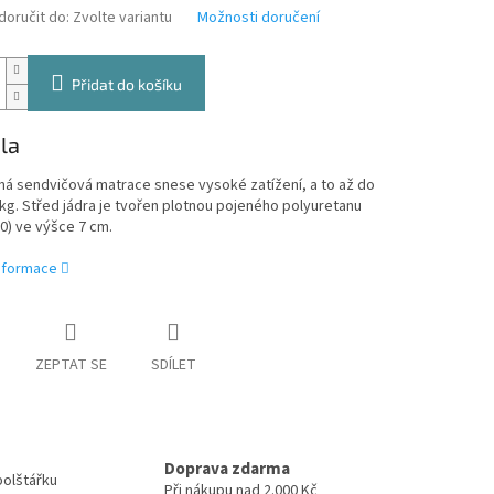
oručit do:
Zvolte variantu
Možnosti doručení
Přidat do košíku
la
ná sendvičová matrace snese vysoké zatížení, a to až do
kg. Střed jádra je tvořen plotnou pojeného polyuretanu
0) ve výšce 7 cm.
informace
ZEPTAT SE
SDÍLET
Doprava zdarma
polštářku
Při nákupu nad 2.000 Kč