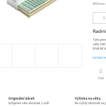
Můžeme d
Radmi
Tato pev
váhy 160 
(PUR RE 8
Detailní 
TISK
Originální dárek
Výšivka na věky
Vyšijeme vám obrázek z vaší
Na vyšitý obrázek na 