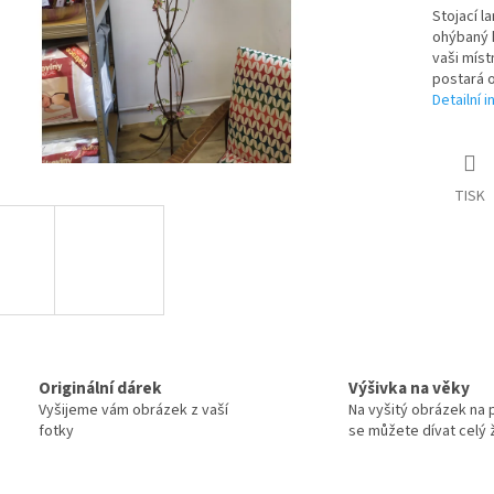
Stojací l
ohýbaný k
vaši míst
postará o
Detailní 
TISK
Originální dárek
Výšivka na věky
Vyšijeme vám obrázek z vaší
Na vyšitý obrázek na 
fotky
se můžete dívat celý ž