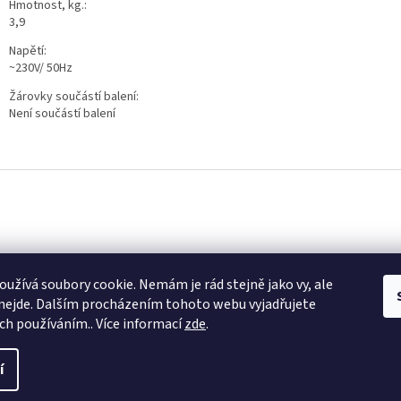
Hmotnost, kg.:
3,9
Napětí:
~230V/ 50Hz
Žárovky součástí balení:
Není součástí balení
k
Instagram
užívá soubory cookie. Nemám je rád stejně jako vy, ale
nejde. Dalším procházením tohoto webu vyjadřujete
ich používáním.. Více informací
zde
.
í