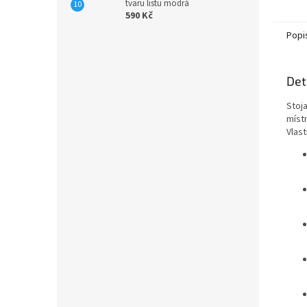
tvaru listu modrá
590 Kč
Popi
Det
Stoj
místn
Vlast