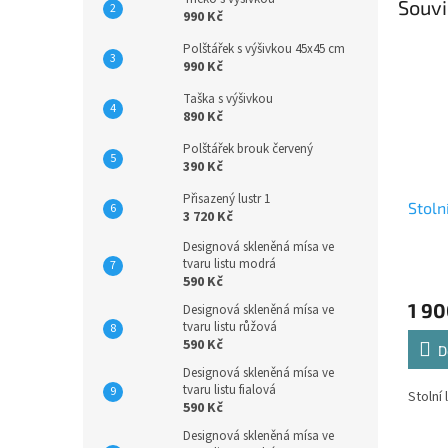
Souvi
990 Kč
Polštářek s výšivkou 45x45 cm
990 Kč
Taška s výšivkou
890 Kč
Polštářek brouk červený
390 Kč
Přisazený lustr 1
Stoln
3 720 Kč
Designová skleněná mísa ve
tvaru listu modrá
Průmě
590 Kč
hodno
1 90
produ
Designová skleněná mísa ve
tvaru listu růžová
je
590 Kč
5,0
D
z
Designová skleněná mísa ve
5
tvaru listu fialová
Stolní
hvězdi
590 Kč
Designová skleněná mísa ve