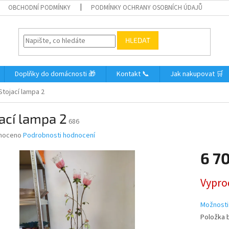
OBCHODNÍ PODMÍNKY
PODMÍNKY OCHRANY OSOBNÍCH ÚDAJŮ
HLEDAT
Doplňky do domácnosti 🎁
Kontakt 📞
Jak nakupovat 🛒
Stojací lampa 2
ací lampa 2
686
né
noceno
Podrobnosti hodnocení
ní
6 7
u
Měrná
Vypro
cena:
ek.
Možnosti
Položka 