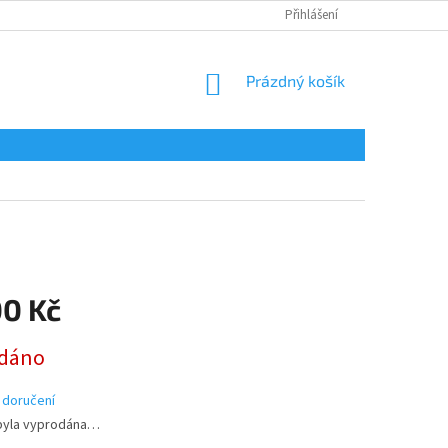
Přihlášení
NÁKUPNÍ
Prázdný košík
KOŠÍK
00 Kč
dáno
 doručení
byla vyprodána…