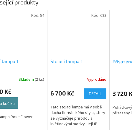
sející produkty
Kód:
54
Kód:
683
í lampa 1
Stojací lampa 1
Přisazený
Skladem
(2 ks)
Vyprodáno
rné
Průměrné
cení
hodnocení
0 Kč
ktu
produktu
6 700 Kč
3 720 
DETAIL
je
5,0
o košíku
Tato stojací lampa má v sobě
Pohádkový
z
ducha floristického stylu, který
přisazený l
5
 lampa Rose Flower
se vyznačuje přírodou a
ček.
hvězdiček.
květinovými motivy. Její tři
tenká kovová ramena,