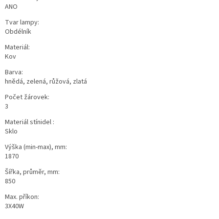
ANO
Tvar lampy:
Obdélník
Materiál:
Kov
Barva:
hnědá, zelená, růžová, zlatá
Počet žárovek:
3
Materiál stínidel :
Sklo
Výška (min-max), mm:
1870
Šířka, průměr, mm:
850
Max. příkon:
3X40W