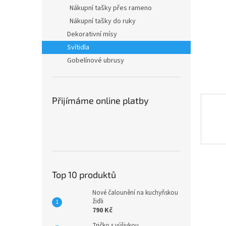
n
Nákupní tašky přes rameno
e
Nákupní tašky do ruky
l
Dekorativní mísy
Svítidla
Gobelínové ubrusy
Přijímáme online platby
Top 10 produktů
Nové čalounění na kuchyňskou
židli
790 Kč
Tričko s výšivkou