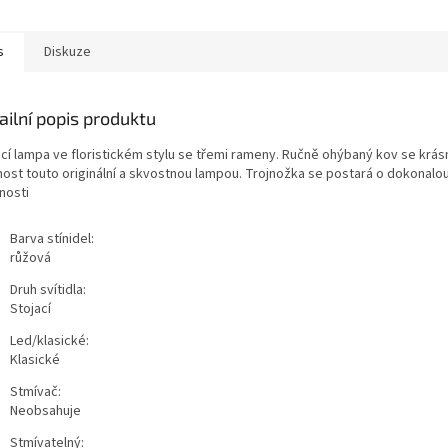
symbolizující propletené
stonky.
s
Diskuze
ailní popis produktu
ací lampa ve floristickém stylu se třemi rameny. Ručně ohýbaný kov se krás
ost touto originální a skvostnou lampou. Trojnožka se postará o dokonalou 
nosti
Barva stínidel:
růžová
Druh svítidla:
Stojací
Led/klasické:
Klasické
Stmívač:
Neobsahuje
Stmívatelný: