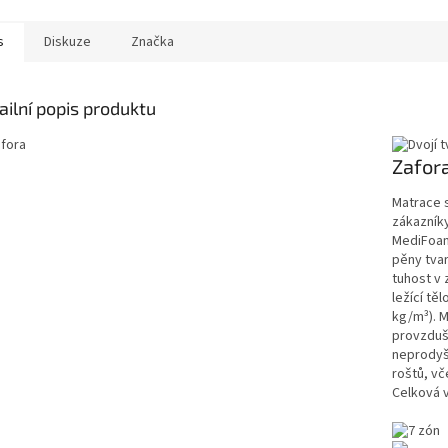
s
Diskuze
Značka
ailní popis produktu
Zafor
Matrace 
zákazníky
MediFoam 
pěny tva
tuhost v 
ležící tě
kg/m³). M
provzdušň
neprodyš
roštů, vč
Celková 