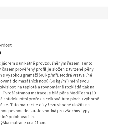
a
s jádrem s unikátně provzdušněným řezem. Tento
 časem prověřený profil je složen z tvrzené pěny
s vysokou gramáží (40 kg/m³). Modrá vrstva líné
rovaná do masážních nopů (50 kg/m³) mění svou
závislosti na teplotě a rovnoměrně rozkládá tlak na
lo. Tvrdší stranou matrace je bílá pěna MediFoam (30
á antidekubitní prořez a celkově tuto plochu výborně
uje. Tuto matraci je díky řezu vhodné uložit i na
nou pevnou desku. Je vhodná pro všechny typy
etně polohovacích.
výška matrace cca 21 cm.