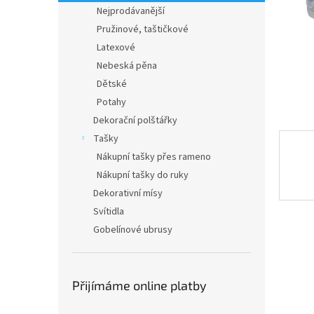
n
Nejprodávanější
e
Pružinové, taštičkové
l
Latexové
Nebeská pěna
Dětské
Potahy
Dekorační polštářky
Tašky
Nákupní tašky přes rameno
Nákupní tašky do ruky
Dekorativní mísy
Svítidla
Gobelínové ubrusy
Přijímáme online platby