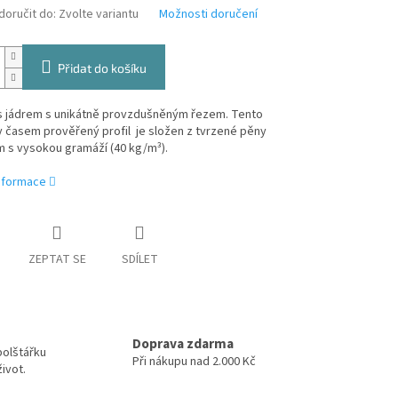
oručit do:
Zvolte variantu
Možnosti doručení
Přidat do košíku
s jádrem s unikátně provzdušněným řezem. Tento
 časem prověřený profil je složen z tvrzené pěny
 s vysokou gramáží (40 kg/m³).
informace
ZEPTAT SE
SDÍLET
Doprava zdarma
polštářku
Při nákupu nad 2.000 Kč
ivot.