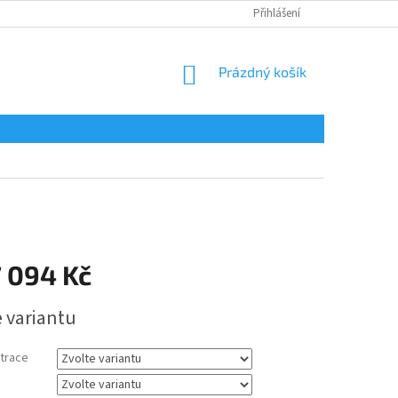
Přihlášení
NÁKUPNÍ
Prázdný košík
KOŠÍK
7 094 Kč
e variantu
trace