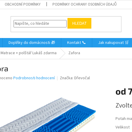
OBCHODNÍ PODMÍNKY
PODMÍNKY OCHRANY OSOBNÍCH ÚDAJŮ
HLEDAT
Doplňky do domácnosti 🎁
Kontakt 📞
Jak nakupovat 🛒
Matrace + polštář Lukáš zdarma
Zafora
ora
né
noceno
Podrobnosti hodnocení
Značka:
Dřevočal
ní
od
u
Měrná
Zvolt
cena:
ek.
Potah ma
Velikost