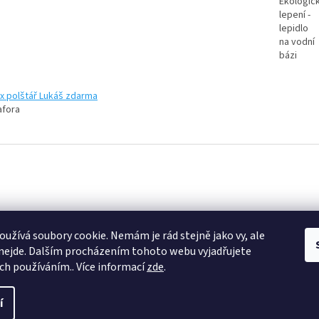
k
Instagram
užívá soubory cookie. Nemám je rád stejně jako vy, ale
nejde. Dalším procházením tohoto webu vyjadřujete
ich používáním.. Více informací
zde
.
í