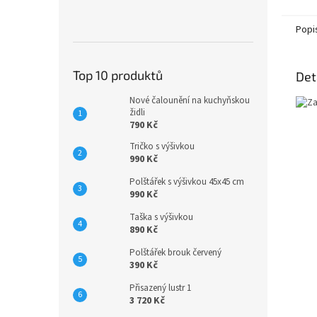
Popi
Top 10 produktů
Det
Nové čalounění na kuchyňskou
židli
790 Kč
Tričko s výšivkou
990 Kč
Polštářek s výšivkou 45x45 cm
990 Kč
Taška s výšivkou
890 Kč
Polštářek brouk červený
390 Kč
Přisazený lustr 1
3 720 Kč