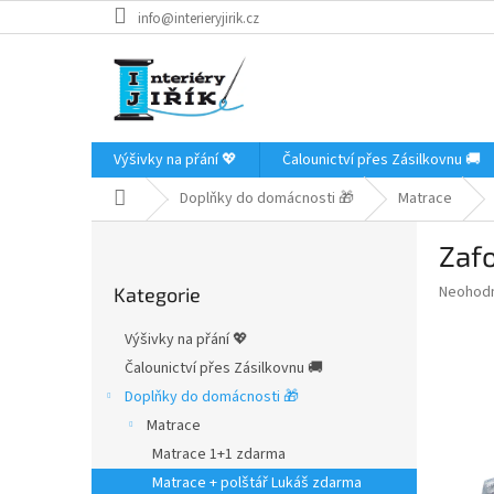
Přejít
info@interieryjirik.cz
na
obsah
Výšivky na přání 💖
Čalounictví přes Zásilkovnu 🚚
Domů
Doplňky do domácnosti 🎁
Matrace
P
Zaf
o
Přeskočit
s
Průměr
Neohod
Kategorie
kategorie
t
hodnoce
r
produkt
Výšivky na přání 💖
a
je
Čalounictví přes Zásilkovnu 🚚
0,0
n
z
Doplňky do domácnosti 🎁
n
5
í
Matrace
hvězdič
p
Matrace 1+1 zdarma
a
Matrace + polštář Lukáš zdarma