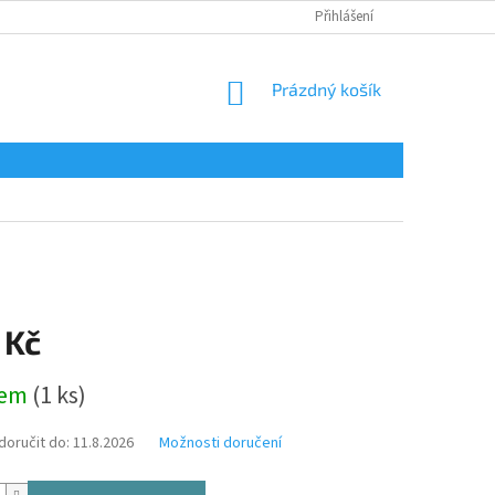
Přihlášení
NÁKUPNÍ
Prázdný košík
KOŠÍK
 Kč
dem
(1 ks)
oručit do:
11.8.2026
Možnosti doručení