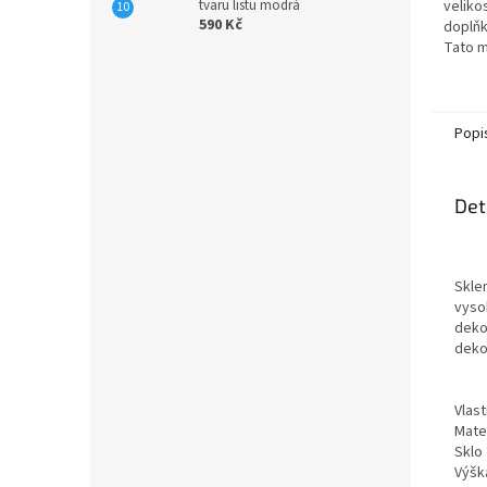
tvaru listu modrá
veliko
590 Kč
doplňk
Tato m
vyrobe
skla, c
Popi
Det
Skle
vysok
dekor
dekor
Vlast
Mater
Sklo
Výšk