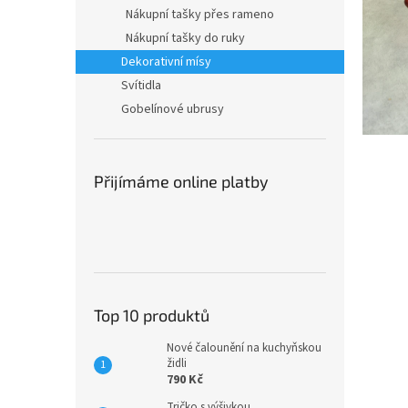
n
Nákupní tašky přes rameno
e
Nákupní tašky do ruky
l
Dekorativní mísy
Svítidla
Gobelínové ubrusy
Přijímáme online platby
Top 10 produktů
Nové čalounění na kuchyňskou
židli
790 Kč
Tričko s výšivkou