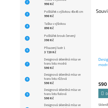
990 Kč
Souvi
Polštářek s výšivkou 45x45 cm
990 Kč
Taška s výšivkou
890 Kč
Polštářek brouk červený
390 Kč
Přisazený lustr 1
3 720 Kč
Desi
Designová skleněná mísa ve
tvaru listu modrá
modr
590 Kč
Designová skleněná mísa ve
tvaru listu růžová
590 Kč
590
Designová skleněná mísa ve
D
tvaru listu fialová
590 Kč
Skleně
Designová skleněná mísa ve