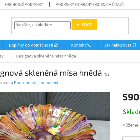
OBCHODNÍ PODMÍNKY
PODMÍNKY OCHRANY OSOBNÍCH ÚDAJŮ
HLEDAT
Doplňky do domácnosti 🎁
Kontakt 📞
Jak nakupovat 🛒
sy
Designová skleněná mísa hnědá
ignová skleněná mísa hnědá
752
né
noceno
Podrobnosti hodnocení
ní
590
u
Měrná
Skla
cena:
ek.
Můžeme d