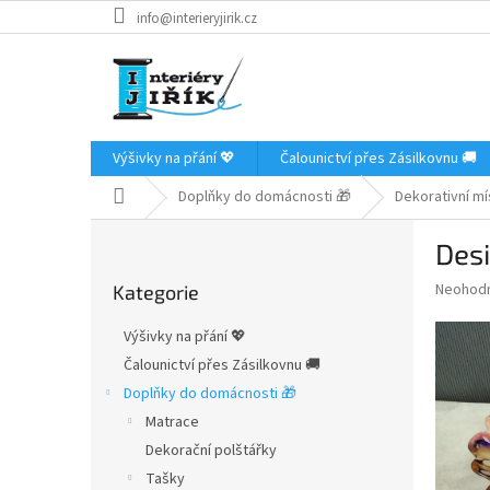
Přejít
info@interieryjirik.cz
na
obsah
Výšivky na přání 💖
Čalounictví přes Zásilkovnu 🚚
Domů
Doplňky do domácnosti 🎁
Dekorativní mí
P
Des
o
Přeskočit
s
Průměr
Neohod
Kategorie
kategorie
t
hodnoce
r
produkt
Výšivky na přání 💖
a
je
Čalounictví přes Zásilkovnu 🚚
0,0
n
z
Doplňky do domácnosti 🎁
n
5
í
Matrace
hvězdič
p
Dekorační polštářky
a
Tašky