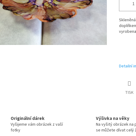
Skleněná 
doplňkem 
vyrobena 
Detailní 
TISK
Originální dárek
Výšivka na věky
Vyšijeme vám obrázek z vaší
Na vyšitý obrázek na 
fotky
se můžete dívat celý ž