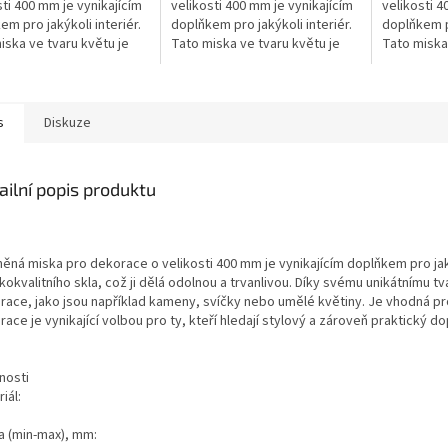
sti 400 mm je vynikajícím
velikosti 400 mm je vynikajícím
velikosti 4
em pro jakýkoli interiér.
doplňkem pro jakýkoli interiér.
doplňkem pr
iska ve tvaru květu je
Tato miska ve tvaru květu je
Tato miska 
na z vysokokvalitního
vyrobena z vysokokvalitního
vyrobena z
ož ji dělá odolnou...
skla, což ji dělá odolnou...
skla, což ji
s
Diskuze
ailní popis produktu
něná miska pro dekorace o velikosti 400 mm je vynikajícím doplňkem pro jaký
okvalitního skla, což ji dělá odolnou a trvanlivou. Díky svému unikátnímu 
ace, jako jsou například kameny, svíčky nebo umělé květiny. Je vhodná pro p
ace je vynikající volbou pro ty, kteří hledají stylový a zároveň praktický 
nosti
iál:
a (min-max), mm: