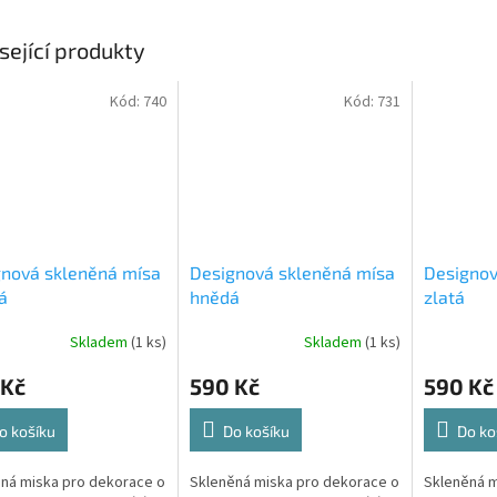
sející produkty
Kód:
740
Kód:
731
gnová skleněná mísa
Designová skleněná mísa
Designov
á
hnědá
zlatá
Skladem
(1 ks)
Skladem
(1 ks)
 Kč
590 Kč
590 Kč
o košíku
Do košíku
Do ko
ná miska pro dekorace o
Skleněná miska pro dekorace o
Skleněná m