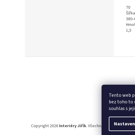
70
Šířk
380-
Hmot
1,5
Z
á
p
a
t
Faceboo
í
Tento web po
bez toho to 
souhlas s jej
Nastaven
Copyright 2026
Interiéry Jiřík
. Všechna práva vyhrazena.