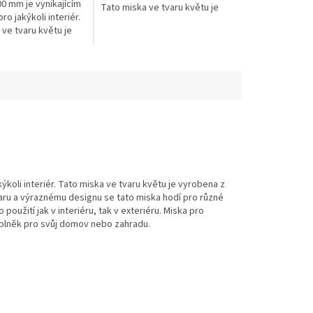
00 mm je vynikajícím
Tato miska ve tvaru květu je
o jakýkoli interiér.
vyrobena z vysokokvalitního
ve tvaru květu je
skla, což ji dělá odolnou...
 vysokokvalitního
 dělá odolnou...
koli interiér. Tato miska ve tvaru květu je vyrobena z
tvaru a výraznému designu se tato miska hodí pro různé
oužití jak v interiéru, tak v exteriéru. Miska pro
doplněk pro svůj domov nebo zahradu.