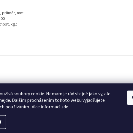
a, průměr, mm:
400
nost, kg.:
k
Instagram
užívá soubory cookie. Nemám je rád stejně jako vy, ale
nejde. Dalším procházením tohoto webu vyjadřujete
ich používáním.. Více informací
zde
.
í