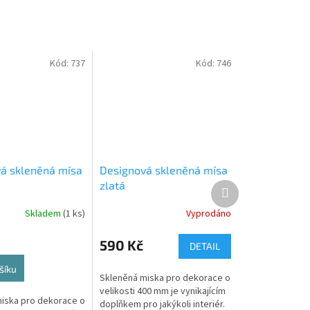
Kód:
737
Kód:
746
á skleněná mísa
Designová skleněná mísa
zlatá
Další
produkt
Skladem
(1 ks)
Vyprodáno
590 Kč
DETAIL
šíku
Skleněná miska pro dekorace o
velikosti 400 mm je vynikajícím
iska pro dekorace o
doplňkem pro jakýkoli interiér.