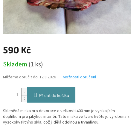
590 Kč
Měrná
Skladem
(1 ks)
cena:
Můžeme doručit do:
12.8.2026
Možnosti doručení
Přidat do košíku
Skleněná miska pro dekorace o velikosti 400 mm je vynikajícím
doplňkem pro jakýkoli interiér. Tato miska ve tvaru květu je vyrobena z
vysokokvalitního skla, což ji dělá odolnou a trvanlivou.