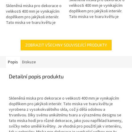
5
velikosti 400 mm je vynikajícím
Skleněná miska pro dekorace o
hvězdiček.
doplňkem pro jakýkoli interiér.
velikosti 400 mm je vynikajícím
Tato miska ve tvaru květu je
doplňkem pro jakýkoli interiér.
vyrobena z vysokokvalitního
Tato miska ve tvaru květu je
skla, což ji dělá odolnou...
vyrobena z vysokokvalitního
skla, což ji dělá odolnou...
ZOBRAZIT VŠECHNY SOUVISEJÍCÍ PRODUKTY
Popis
Diskuze
Detailní popis produktu
Skleněná miska pro dekorace o velikosti 400 mm je vynikajícím
doplňkem pro jakýkoli interiér. Tato miska ve tvaru květu je
vyrobena z vysokokvalitního skla, což ji dělá odolnou a
trvanlivou. Díky svému unikátnímu tvaru a výraznému designu se
tato miska hodí pro různé dekorace, jako jsou například kameny,
svíčky nebo umělé květiny. Je vhodná pro použití jak v interiéru,
tak v exteriéru. Miska pro dekorace je vynikající volbou pro ty,