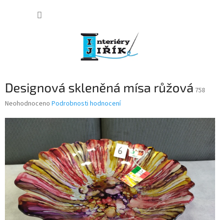
Přejít
NÁKUP
na
obsah
KOŠÍK
Designová skleněná mísa růžová
758
Průměrné
Neohodnoceno
Podrobnosti hodnocení
hodnocení
produktu
je
0,0
z
5
hvězdiček.