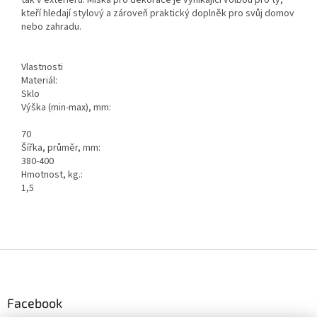
kteří hledají stylový a zároveň praktický doplněk pro svůj domov
nebo zahradu.
Vlastnosti
Materiál:
Sklo
Výška (min-max), mm:
70
Šířka, průměr, mm:
380-400
Hmotnost, kg.:
1,5
Z
á
p
a
Facebook