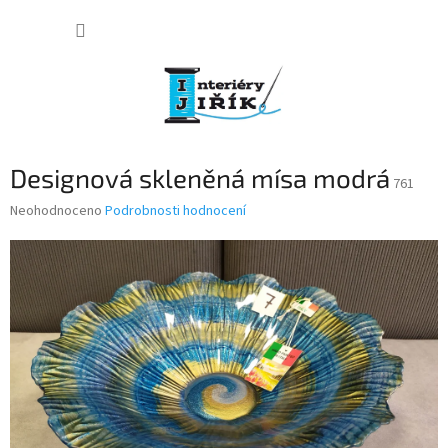
Přejít
NÁKUP
na
obsah
KOŠÍK
Designová skleněná mísa modrá
761
Průměrné
Neohodnoceno
Podrobnosti hodnocení
hodnocení
produktu
je
0,0
z
5
hvězdiček.