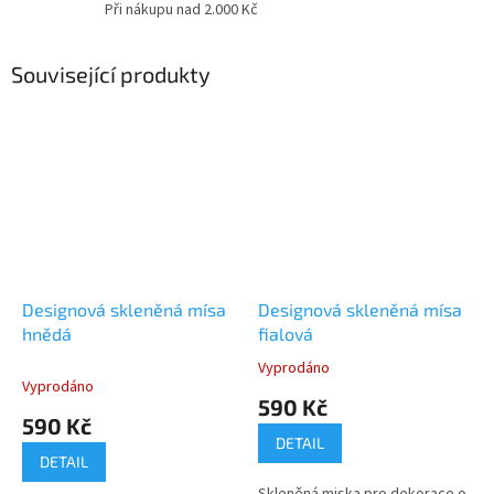
Při nákupu nad 2.000 Kč
Související produkty
Designová skleněná mísa
Designová skleněná mísa
hnědá
fialová
Vyprodáno
Průměrné
Vyprodáno
hodnocení
590 Kč
produktu
590 Kč
je
DETAIL
5,0
DETAIL
z
Skleněná miska pro dekorace o