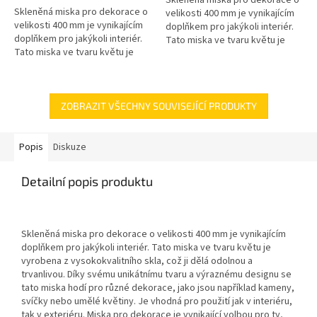
5
Skleněná miska pro dekorace o
velikosti 400 mm je vynikajícím
hvězdiček.
velikosti 400 mm je vynikajícím
doplňkem pro jakýkoli interiér.
doplňkem pro jakýkoli interiér.
Tato miska ve tvaru květu je
Tato miska ve tvaru květu je
vyrobena z vysokokvalitního
vyrobena z vysokokvalitního
skla, což ji dělá odolnou...
skla, což ji dělá odolnou...
ZOBRAZIT VŠECHNY SOUVISEJÍCÍ PRODUKTY
Popis
Diskuze
Detailní popis produktu
Skleněná miska pro dekorace o velikosti 400 mm je vynikajícím
doplňkem pro jakýkoli interiér. Tato miska ve tvaru květu je
vyrobena z vysokokvalitního skla, což ji dělá odolnou a
trvanlivou. Díky svému unikátnímu tvaru a výraznému designu se
tato miska hodí pro různé dekorace, jako jsou například kameny,
svíčky nebo umělé květiny. Je vhodná pro použití jak v interiéru,
tak v exteriéru. Miska pro dekorace je vynikající volbou pro ty,