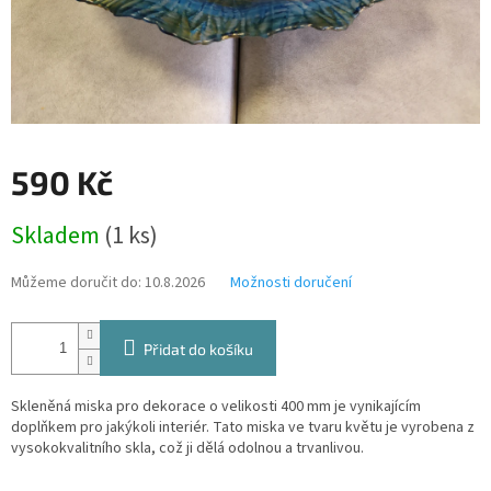
590 Kč
Měrná
Skladem
(1 ks)
cena:
Můžeme doručit do:
10.8.2026
Možnosti doručení
Přidat do košíku
Skleněná miska pro dekorace o velikosti 400 mm je vynikajícím
doplňkem pro jakýkoli interiér. Tato miska ve tvaru květu je vyrobena z
vysokokvalitního skla, což ji dělá odolnou a trvanlivou.