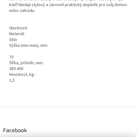
kteří hledají stylový a zároveň praktický doplněk pro svůj domov
nebo zahradu.
Vlastnosti
Materiál:
Sklo
Výška (min-max), mm:
70
Šířka, průměr, mm:
380-400
Hmotnost, kg.:
1,5
Z
á
p
a
Facebook
t