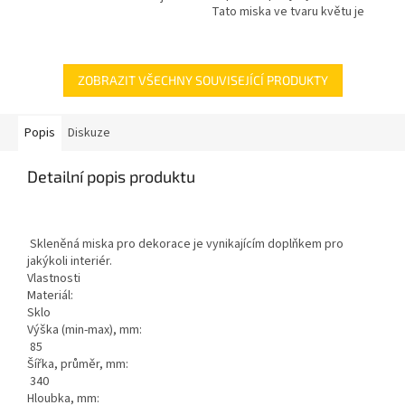
Tato miska ve tvaru květu je
vyrobena z vysokokvalitního
vyrobena z vysokokvalitního
skla, což ji dělá odolnou...
skla, což ji dělá odolnou...
ZOBRAZIT VŠECHNY SOUVISEJÍCÍ PRODUKTY
Popis
Diskuze
Detailní popis produktu
Skleněná miska pro dekorace je vynikajícím doplňkem pro
jakýkoli interiér.
Vlastnosti
Materiál:
Sklo
Výška (min-max), mm:
85
Šířka, průměr, mm:
340
Hloubka, mm: