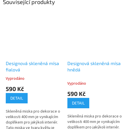
Související produkty
Designová skleněná mísa
Designová skleněná mísa
fialová
hnědá
Vyprodáno
Průměrné
Vyprodáno
hodnocení
590 Kč
produktu
590 Kč
je
DETAIL
5,0
DETAIL
z
Skleněná miska pro dekorace o
5
Skleněná miska pro dekorace o
velikosti 400 mm je vynikajícím
hvězdiček.
velikosti 400 mm je vynikajícím
doplňkem pro jakýkoli interiér.
doplňkem pro jakýkoli interiér.
Tato miska ve tvaru květu je