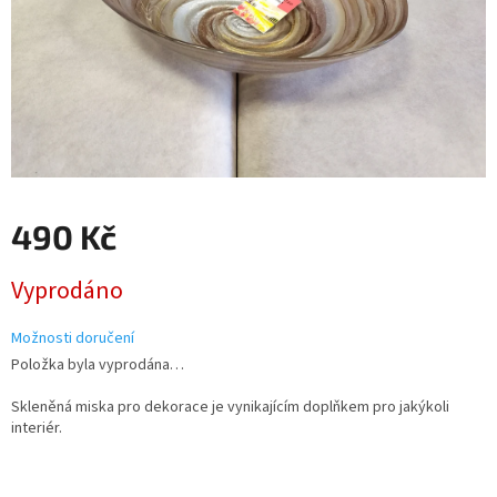
490 Kč
Měrná
Vyprodáno
cena:
Možnosti doručení
Položka byla vyprodána…
Skleněná miska pro dekorace je vynikajícím doplňkem pro jakýkoli
interiér.