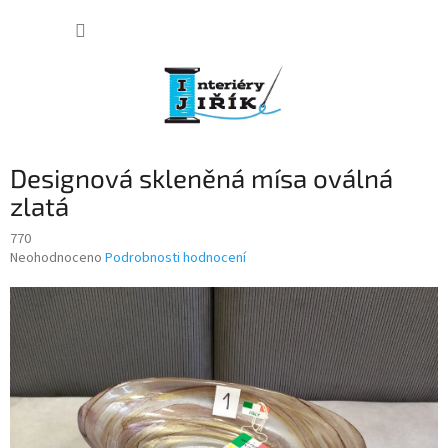
Přejít
NÁKUP
na
obsah
KOŠÍK
Designová skleněná mísa oválná
zlatá
770
Průměrné
Neohodnoceno
Podrobnosti hodnocení
hodnocení
produktu
je
0,0
z
5
hvězdiček.