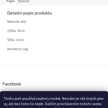
Popis
Diskuze
Detailní popis produktu
Materiál: sklo
Výška: 25cm
Šířka: 13cm
Hmotnost: 1kg
Z
á
p
a
Facebook
t
í
Tento web používá soubory cookie. Nemám je rád stejně jako
Instagram
vy, ale bez toho to nejde. Dalším procházením tohoto webu