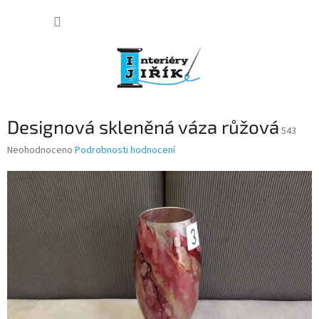
Přejít
NÁKUP
na
obsah
KOŠÍK
Designová skleněná váza růžová
543
Průměrné
Neohodnoceno
Podrobnosti hodnocení
hodnocení
produktu
je
0,0
z
5
hvězdiček.