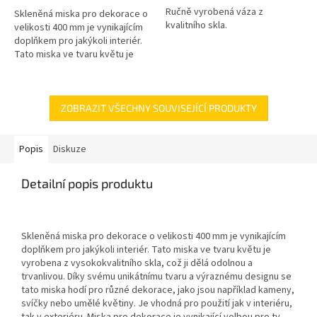
Ručně vyrobená váza z
Skleněná miska pro dekorace o
kvalitního skla.
velikosti 400 mm je vynikajícím
doplňkem pro jakýkoli interiér.
Tato miska ve tvaru květu je
vyrobena z vysokokvalitního
skla, což ji dělá odolnou...
ZOBRAZIT VŠECHNY SOUVISEJÍCÍ PRODUKTY
Popis
Diskuze
Detailní popis produktu
Skleněná miska pro dekorace o velikosti 400 mm je vynikajícím
doplňkem pro jakýkoli interiér. Tato miska ve tvaru květu je
vyrobena z vysokokvalitního skla, což ji dělá odolnou a
trvanlivou. Díky svému unikátnímu tvaru a výraznému designu se
tato miska hodí pro různé dekorace, jako jsou například kameny,
svíčky nebo umělé květiny. Je vhodná pro použití jak v interiéru,
tak v exteriéru. Miska pro dekorace je vynikající volbou pro ty,