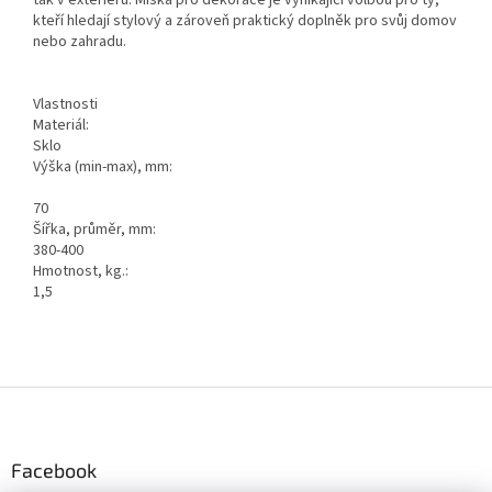
kteří hledají stylový a zároveň praktický doplněk pro svůj domov
nebo zahradu.
Vlastnosti
Materiál:
Sklo
Výška (min-max), mm:
70
Šířka, průměr, mm:
380-400
Hmotnost, kg.:
1,5
Z
á
p
a
Facebook