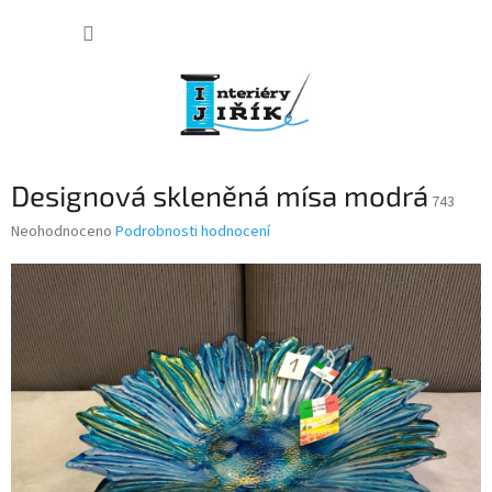
Přejít
NÁKUP
na
obsah
KOŠÍK
Designová skleněná mísa modrá
743
Průměrné
Neohodnoceno
Podrobnosti hodnocení
hodnocení
produktu
je
0,0
z
5
hvězdiček.