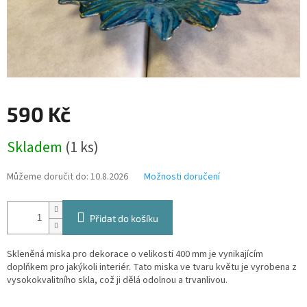
590 Kč
Měrná
Skladem
(1 ks)
cena:
Můžeme doručit do:
10.8.2026
Možnosti doručení
Přidat do košíku
Skleněná miska pro dekorace o velikosti 400 mm je vynikajícím
doplňkem pro jakýkoli interiér. Tato miska ve tvaru květu je vyrobena z
vysokokvalitního skla, což ji dělá odolnou a trvanlivou.