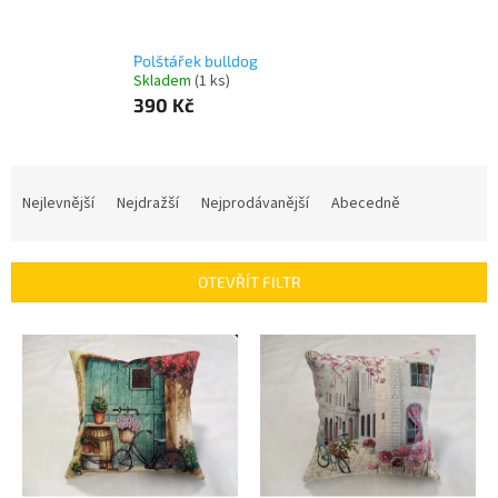
Polštářek bulldog
Skladem
(1 ks)
390 Kč
Ř
a
Nejlevnější
Nejdražší
Nejprodávanější
Abecedně
z
e
n
OTEVŘÍT FILTR
í
p
V
r
ý
o
p
d
i
u
s
k
p
t
r
ů