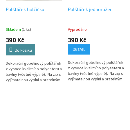
Polštářek holčička
Polštářek jednorožec
Skladem
(1 ks)
Vyprodáno
390 Kč
390 Kč
DETAIL
Do košíku
Dekorační gobelínový polštářek
Dekorační gobelínový polštářek
z vysoce kvalitního polyesteru a
z vysoce kvalitního polyesteru a
bavlny (včetně výplně). Na zip s
bavlny (včetně výplně). Na zip s
vyjímatelnou výplní a pratelným
vyjímatelnou výplní a pratelným
potahem.
potahem.