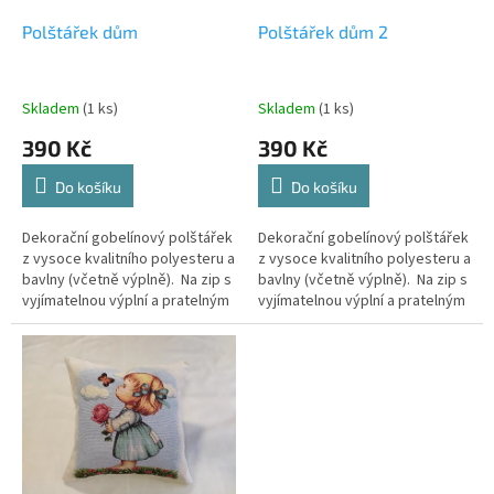
o
d
Polštářek dům
Polštářek dům 2
u
k
t
Skladem
(1 ks)
Skladem
(1 ks)
ů
390 Kč
390 Kč
Do košíku
Do košíku
Dekorační gobelínový polštářek
Dekorační gobelínový polštářek
z vysoce kvalitního polyesteru a
z vysoce kvalitního polyesteru a
bavlny (včetně výplně). Na zip s
bavlny (včetně výplně). Na zip s
vyjímatelnou výplní a pratelným
vyjímatelnou výplní a pratelným
potahem.
potahem.