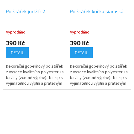
Polštářek jorkšír 2
Polštářek kočka siamská
Vyprodáno
Vyprodáno
390 Kč
390 Kč
DETAIL
DETAIL
Dekorační gobelínový polštářek
Dekorační gobelínový polštářek
z vysoce kvalitního polyesteru a
z vysoce kvalitního polyesteru a
bavlny (včetně výplně). Na zip s
bavlny (včetně výplně). Na zip s
vyjímatelnou výplní a pratelným
vyjímatelnou výplní a pratelným
potahem.
potahem.