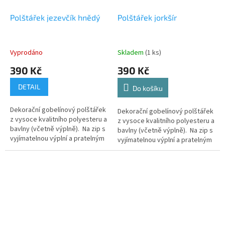
Polštářek jezevčík hnědý
Polštářek jorkšír
Vyprodáno
Skladem
(1 ks)
390 Kč
390 Kč
DETAIL
Do košíku
Dekorační gobelínový polštářek
Dekorační gobelínový polštářek
z vysoce kvalitního polyesteru a
z vysoce kvalitního polyesteru a
bavlny (včetně výplně). Na zip s
bavlny (včetně výplně). Na zip s
vyjímatelnou výplní a pratelným
vyjímatelnou výplní a pratelným
potahem.
potahem.