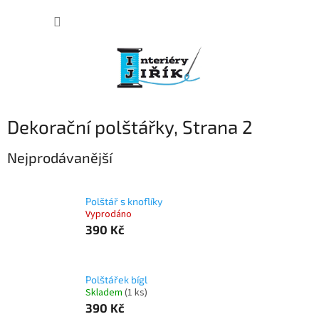
Přejít
NÁKUP
na
obsah
KOŠÍK
Dekorační polštářky
, Strana 2
Nejprodávanější
Polštář s knoflíky
Vyprodáno
390 Kč
Polštářek bígl
Skladem
(1 ks)
390 Kč