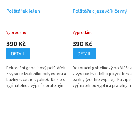
Polštářek jelen
Polštářek jezevčík černý
Vyprodáno
Vyprodáno
390 Kč
390 Kč
DETAIL
DETAIL
Dekorační gobelínový polštářek
Dekorační gobelínový polštářek
z vysoce kvalitního polyesteru a
z vysoce kvalitního polyesteru a
bavlny (včetně výplně). Na zip s
bavlny (včetně výplně). Na zip s
vyjímatelnou výplní a pratelným
vyjímatelnou výplní a pratelným
potahem.
potahem.