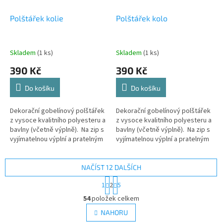
Polštářek kolie
Polštářek kolo
Skladem
(1 ks)
Skladem
(1 ks)
390 Kč
390 Kč
Do košíku
Do košíku
Dekorační gobelínový polštářek
Dekorační gobelínový polštářek
z vysoce kvalitního polyesteru a
z vysoce kvalitního polyesteru a
bavlny (včetně výplně). Na zip s
bavlny (včetně výplně). Na zip s
vyjímatelnou výplní a pratelným
vyjímatelnou výplní a pratelným
potahem.
potahem.
NAČÍST 12 DALŠÍCH
S
1
2
5
t
O
r
54
položek celkem
v
á
l
NAHORU
n