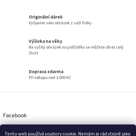
á
k
d
o
v
a
á
Originální dárek
c
n
í
Vyšijeme vám obrázek z vaší fotky
í
p
r
v
Výšivka na věky
k
Na vyšitý obrázek na polštářku se můžete dívat celý
y
život.
v
ý
p
Doprava zdarma
i
Při nákupu nad 2.000 Kč
s
u
Z
á
p
a
Facebook
t
í
Tento web používá soubory cookie. Nemám je rád stejně jako